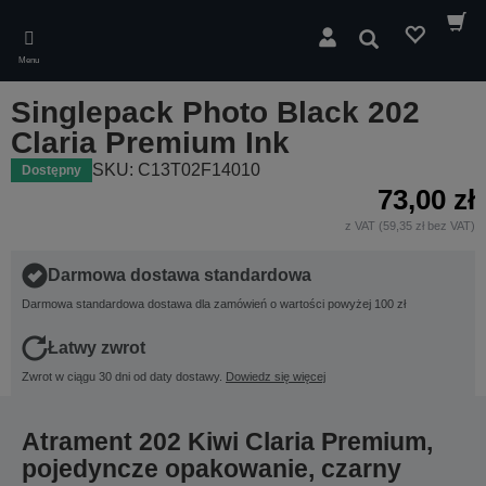
Skip
to
Wyszukaj
main
Menu
content
Singlepack Photo Black 202
Claria Premium Ink
SKU: C13T02F14010
Dostępny
73,00 zł
z VAT (59,35 zł bez VAT)
Darmowa dostawa standardowa
Darmowa standardowa dostawa dla zamówień o wartości powyżej 100 zł
Łatwy zwrot
Zwrot w ciągu 30 dni od daty dostawy.
Dowiedz się więcej
Atrament 202 Kiwi Claria Premium,
pojedyncze opakowanie, czarny