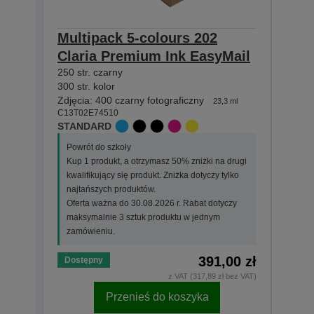
Multipack 5-colours 202
Sing
Claria Premium Ink EasyMail
Pre
250 str. czarny
250 st
C13T0
300 str. kolor
STAN
Zdjęcia: 400 czarny fotograficzny
23,3 ml
C13T02E74510
Powr
STANDARD
Kup 
Powrót do szkoły
kwali
Kup 1 produkt, a otrzymasz 50% zniżki na drugi
najt
kwalifikujący się produkt. Zniżka dotyczy tylko
Ofer
najtańszych produktów.
maks
Oferta ważna do 30.08.2026 r. Rabat dotyczy
zamó
maksymalnie 3 sztuk produktu w jednym
zamówieniu.
391,00 zł
Dostępny
Dost
z VAT (317,89 zł bez VAT)
Przenieś do koszyka