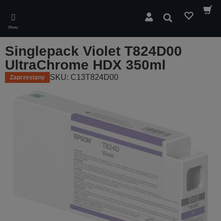
Skip
to
Wyszukaj
main
Menu
content
Singlepack Violet T824D00
UltraChrome HDX 350ml
SKU: C13T824D00
Zaprzestany