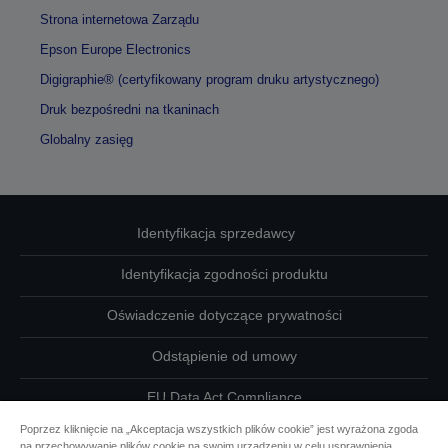
Strona internetowa Zarządu
Epson Europe Electronics
Digigraphie® (certyfikowany program druku artystycznego)
Druk bezpośredni na tkaninach
Globalny zasięg
Identyfikacja sprzedawcy
Identyfikacja zgodności produktu
Oświadczenie dotyczące prywatności
Odstąpienie od umowy
EU Data Act Compliance
Poprzez kliknięcie na „Akceptacja wszystkich plików cookie” jest wyrażona zgoda
Skontaktuj się z nami w sprawie swoich danych
na przechowywanie plików cookie na swoim urządzeniu w celu usprawnienia