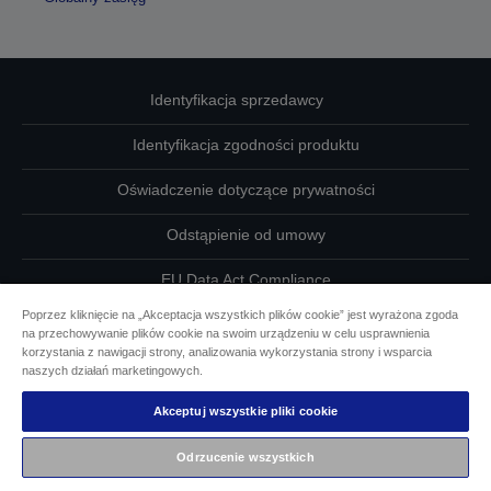
Identyfikacja sprzedawcy
Identyfikacja zgodności produktu
Oświadczenie dotyczące prywatności
Odstąpienie od umowy
EU Data Act Compliance
Poprzez kliknięcie na „Akceptacja wszystkich plików cookie” jest wyrażona zgoda
Skontaktuj się z nami w sprawie swoich danych
na przechowywanie plików cookie na swoim urządzeniu w celu usprawnienia
korzystania z nawigacji strony, analizowania wykorzystania strony i wsparcia
Informacje o plikach cookie
naszych działań marketingowych.
Akceptuj wszystkie pliki cookie
Działania firmy Epson na rzecz dostępności
Odrzucenie wszystkich
Copyright © 2026 Seiko Epson