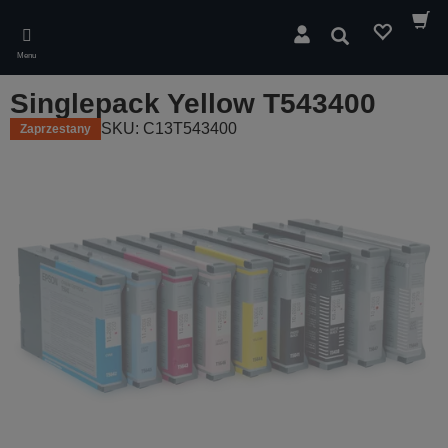
Skip
to
Wyszukaj
main
Menu
content
Singlepack Yellow T543400
SKU: C13T543400
Zaprzestany