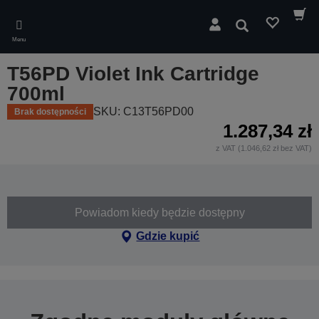
Skip
to
Wyszukaj
main
Menu
content
T56PD Violet Ink Cartridge
700ml
SKU: C13T56PD00
Brak dostępności
1.287,34 zł
z VAT (1.046,62 zł bez VAT)
Powiadom kiedy będzie dostępny
Gdzie kupić