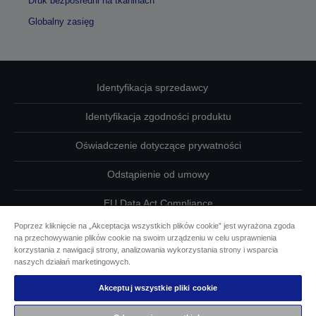
Druk bezpośredni na tkaninach
Globalny zasięg
Identyfikacja sprzedawcy
Identyfikacja zgodności produktu
Oświadczenie dotyczące prywatności
Odstąpienie od umowy
EU Data Act Compliance
Poprzez kliknięcie na „Akceptacja wszystkich plików cookie” jest wyrażona zgoda
Skontaktuj się z nami w sprawie swoich danych
na przechowywanie plików cookie na swoim urządzeniu w celu usprawnienia
korzystania z nawigacji strony, analizowania wykorzystania strony i wsparcia
Informacje o plikach cookie
naszych działań marketingowych.
Akceptuj wszystkie pliki cookie
Działania firmy Epson na rzecz dostępności