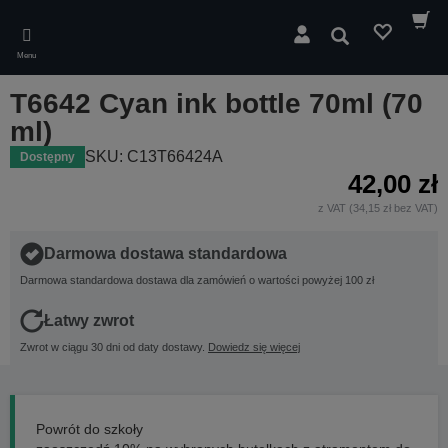
Skip
to
Wyszukaj
main
Menu
content
T6642 Cyan ink bottle 70ml (70
ml)
SKU: C13T66424A
Dostępny
42,00 zł
z VAT (34,15 zł bez VAT)
Darmowa dostawa standardowa
Darmowa standardowa dostawa dla zamówień o wartości powyżej 100 zł
Łatwy zwrot
Zwrot w ciągu 30 dni od daty dostawy.
Dowiedz się więcej
Powrót do szkoły