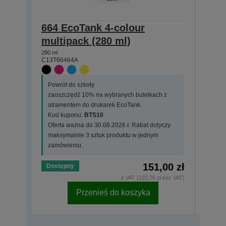
664 EcoTank 4-colour
T664
multipack (280 ml)
(70 
280 ml
70 ml
C13T66464A
C13T6
Powrót do szkoły
Powr
zaoszczędź 10% na wybranych butelkach z
zaos
atramentem do drukarek EcoTank.
atra
Kod kuponu:
BTS10
Kod 
Oferta ważna do 30.08.2026 r. Rabat dotyczy
Ofer
maksymalnie 3 sztuk produktu w jednym
maks
zamówieniu.
zamó
151,00 zł
Dostępny
Dost
z VAT (122,76 zł bez VAT)
Przenieś do koszyka