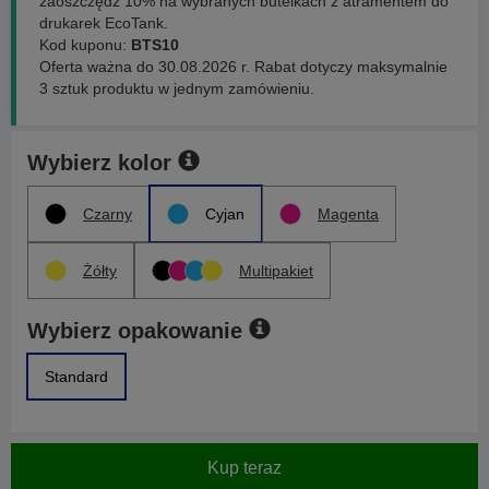
zaoszczędź 10% na wybranych butelkach z atramentem do
drukarek EcoTank.
Kod kuponu:
BTS10
Oferta ważna do 30.08.2026 r. Rabat dotyczy maksymalnie
3 sztuk produktu w jednym zamówieniu.
Wybierz kolor
Czarny
Cyjan
Magenta
Żółty
Multipakiet
Wybierz opakowanie
Standard
Kup teraz