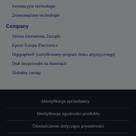
Innowacyjne technologie
Zrównoważone technologie
Company
Strona internetowa Zarządu
Epson Europe Electronics
Digigraphie® (certyfikowany program druku artystycznego)
Druk bezpośredni na tkaninach
Globalny zasięg
Identyfikacja sprzedawcy
Identyfikacja zgodności produktu
Oświadczenie dotyczące prywatności