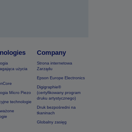
nologies
Company
ogia
Strona internetowa
agająca użycia
Zarządu
Epson Europe Electronics
onCore
Digigraphie®
ogia Micro Piezo
(certyfikowany program
druku artystycznego)
yjne technologie
Druk bezpośredni na
ważone
tkaninach
ogie
Globalny zasięg