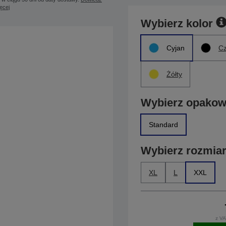
ięcej
Wybierz kolor
Cyjan
Cz
Żółty
Wybierz opakow
Standard
Wybierz rozmia
XL
L
XXL
z VA