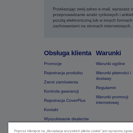
Przekazując swój adres e-mail, wyrażasz
przeprowadzanie analiz rynkowych i ankiet
pocztą elektroniczną lub w innych formach 
zachowaniami na stronach internetowych,
Obsługa klienta
Warunki
Promocje
Warunki ogólne
Rejestracja produktu
Warunki płatności i
dostawy
Zwrot zamówienia
Regulamin
Kontrola gwarancji
Warunki promocji
Rejestracja CoverPlus
internetowej
Kontakt
Wyszukiwanie dealerów
Poprzez kliknięcie na „Akceptacja wszystkich plików cookie” jest wyrażona zgoda