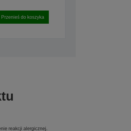
Przenieś do koszyka
tu
e reakcji alergicznej.