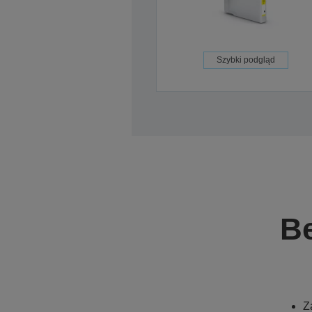
Szybki podgląd
B
Z