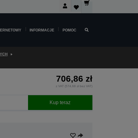
TERNETOWY
INFORMACJE
POMOC
WYCH
706,86 zł
z VAT (574,68 zł bez VAT)
Kup teraz