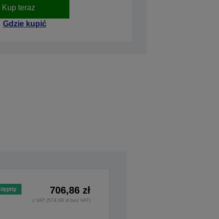
Kup teraz
Gdzie kupić
706,86 zł
tępny
z VAT (574,68 zł bez VAT)