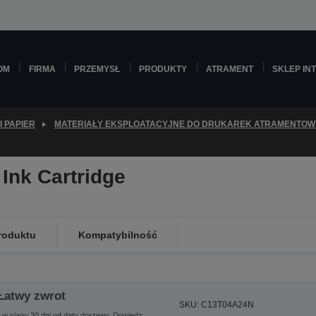
OM
FIRMA
PRZEMYSŁ
PRODUKTY
ATRAMENT
SKLEP IN
I PAPIER
MATERIAŁY EKSPLOATACYJNE DO DRUKAREK ATRAMENTO
Ink Cartridge
roduktu
Kompatybilność
Łatwy zwrot
SKU: C13T04A24N
 w ciągu 30 dni od daty dostawy.
Dowiedz