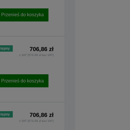
Przenieś do koszyka
706,86 zł
tępny
z VAT (574,68 zł bez VAT)
Przenieś do koszyka
706,86 zł
tępny
z VAT (574,68 zł bez VAT)