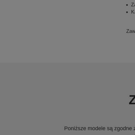
Z
K
Zaws
Poniższe modele są zgodne z c