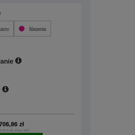
arny
Magenta
anie
r
706,86 zł
T (574,68 zł bez VAT)