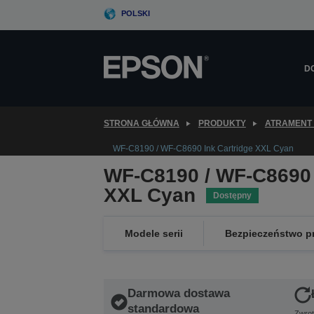
Skip
POLSKI
to
main
content
D
STRONA GŁÓWNA
PRODUKTY
ATRAMENT 
WF-C8190 / WF-C8690 Ink Cartridge XXL Cyan
WF-C8190 / WF-C8690 
XXL Cyan
Dostępny
Modele serii
Bezpieczeństwo p
Darmowa dostawa
standardowa
Zwrot