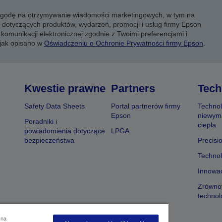
 zgodę na otrzymywanie wiadomości marketingowych, w tym na
 dotyczących produktów, wydarzeń, promocji i usług firmy Epson
komunikacji elektronicznej zgodnie z Twoimi preferencjami i
 jak opisano w
Oświadczeniu o Ochronie Prywatności firmy Epson
.
Kwestie prawne
Partners
Tech
Safety Data Sheets
Portal partnerów firmy
Technol
Epson
niewym
Poradniki i
ciepła
powiadomienia dotyczące
LPGA
bezpieczeństwa
Precisi
Technol
Innowac
Zrówno
technol
 na