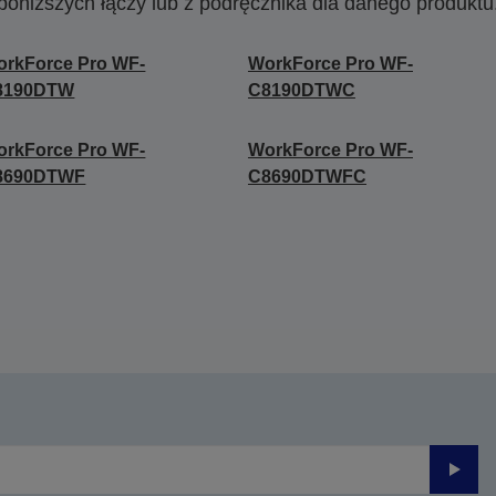
poniższych łączy lub z podręcznika dla danego produktu
rkForce Pro WF-
WorkForce Pro WF-
8190DTW
C8190DTWC
rkForce Pro WF-
WorkForce Pro WF-
8690DTWF
C8690DTWFC
Prześli