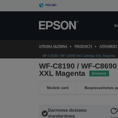
Skip
POLSKI
to
main
content
D
STRONA GŁÓWNA
PRODUKTY
ATRAMENT 
WF-C8190 / WF-C8690 Ink Cartridge XXL Magenta
WF-C8190 / WF-C8690 
XXL Magenta
Dostępny
Modele serii
Bezpieczeństwo p
Darmowa dostawa
standardowa
Zwrot