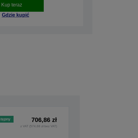
Kup teraz
Gdzie kupić
706,86 zł
tępny
z VAT (574,68 zł bez VAT)