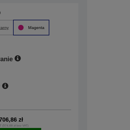
arny
Magenta
anie
r
706,86 zł
T (574,68 zł bez VAT)