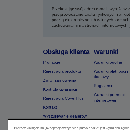
Przekazując swój adres e-mail, wyrażasz
przeprowadzanie analiz rynkowych i ankiet
pocztą elektroniczną lub w innych formach 
zachowaniami na stronach internetowych,
Obsługa klienta
Warunki
Promocje
Warunki ogólne
Rejestracja produktu
Warunki płatności i
dostawy
Zwrot zamówienia
Regulamin
Kontrola gwarancji
Warunki promocji
Rejestracja CoverPlus
internetowej
Kontakt
Wyszukiwanie dealerów
Poprzez kliknięcie na „Akceptacja wszystkich plików cookie” jest wyrażona zgoda