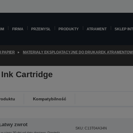
OM
FIRMA
PRZEMYSŁ
PRODUKTY
ATRAMENT
SKLEP IN
I PAPIER
MATERIAŁY EKSPLOATACYJNE DO DRUKAREK ATRAMENTO
Ink Cartridge
roduktu
Kompatybilność
Łatwy zwrot
SKU: C13T04A34N
 w ciągu 30 dni od daty dostawy.
Dowiedz