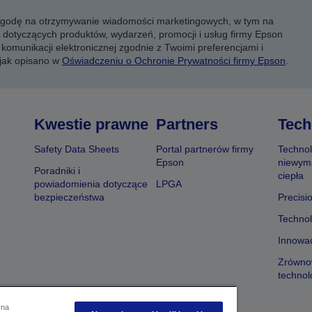
 zgodę na otrzymywanie wiadomości marketingowych, w tym na
 dotyczących produktów, wydarzeń, promocji i usług firmy Epson
komunikacji elektronicznej zgodnie z Twoimi preferencjami i
 jak opisano w
Oświadczeniu o Ochronie Prywatności firmy Epson
.
Kwestie prawne
Partners
Tech
Safety Data Sheets
Portal partnerów firmy
Technol
Epson
niewym
Poradniki i
ciepła
powiadomienia dotyczące
LPGA
bezpieczeństwa
Precisi
Technol
Innowac
Zrówno
technol
 na