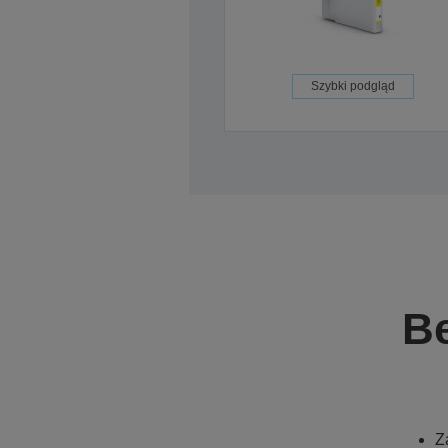
Szybki podgląd
B
Z