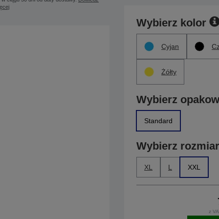
ięcej
Wybierz kolor
Cyjan
Cz
Żółty
Wybierz opakow
Standard
Wybierz rozmia
XL
L
XXL
z VA