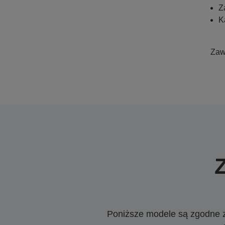
Z
K
Zaws
Poniższe modele są zgodne z c