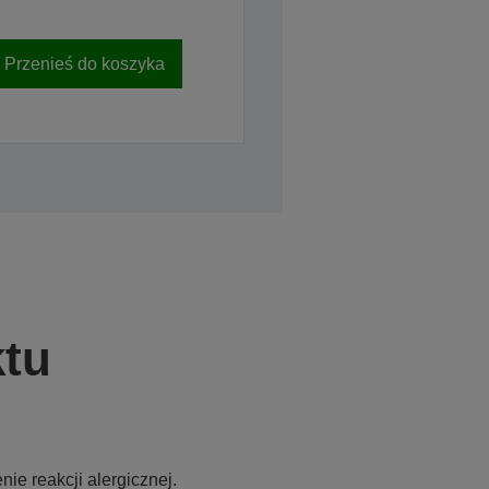
Przenieś do koszyka
tu
e reakcji alergicznej.