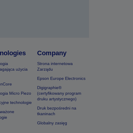
nologies
Company
ogia
Strona internetowa
agająca użycia
Zarządu
Epson Europe Electronics
onCore
Digigraphie®
ogia Micro Piezo
(certyfikowany program
druku artystycznego)
yjne technologie
Druk bezpośredni na
ważone
tkaninach
ogie
Globalny zasięg