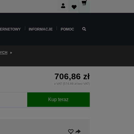
TERNETOWY
INFORMACJE
POMOC
WYCH
706,86 zł
z VAT (574,68 zł bez VAT)
Kup teraz