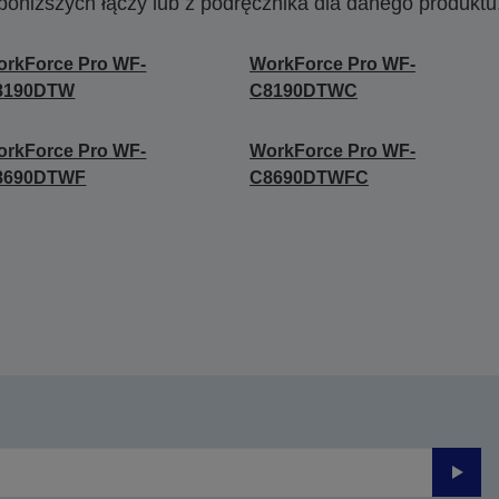
poniższych łączy lub z podręcznika dla danego produktu
rkForce Pro WF-
WorkForce Pro WF-
8190DTW
C8190DTWC
rkForce Pro WF-
WorkForce Pro WF-
8690DTWF
C8690DTWFC
Prześli