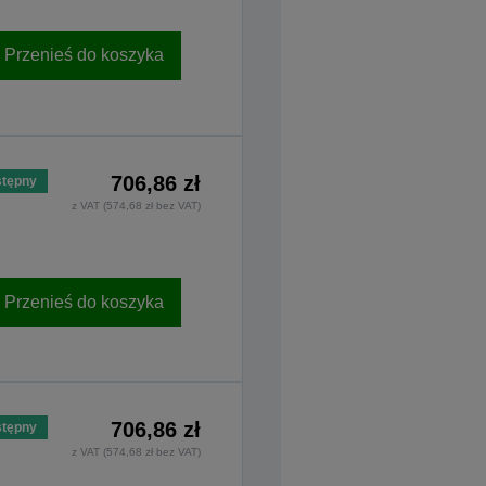
Przenieś do koszyka
706,86 zł
tępny
z VAT (574,68 zł bez VAT)
Przenieś do koszyka
706,86 zł
tępny
z VAT (574,68 zł bez VAT)