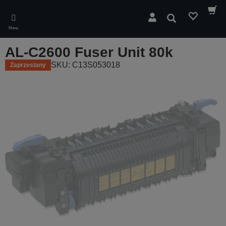
Skip
to
Wyszukaj
main
Menu
content
AL-C2600 Fuser Unit 80k
SKU: C13S053018
Zaprzestany