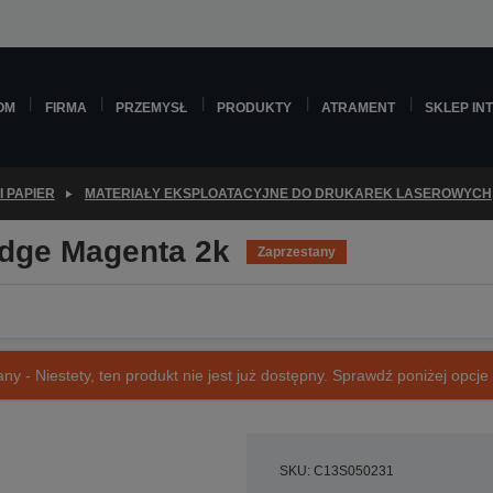
OM
FIRMA
PRZEMYSŁ
PRODUKTY
ATRAMENT
SKLEP IN
I PAPIER
MATERIAŁY EKSPLOATACYJNE DO DRUKAREK LASEROWYCH
idge Magenta 2k
Zaprzestany
ny - Niestety, ten produkt nie jest już dostępny. Sprawdź poniżej opcje o
SKU: C13S050231