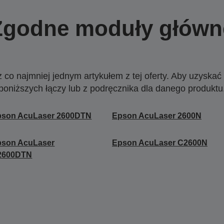
Zgodne moduły główn
o najmniej jednym artykułem z tej oferty. Aby uzyskać w
poniższych łączy lub z podręcznika dla danego produktu
pson AcuLaser 2600DTN
Epson AcuLaser 2600N
pson AcuLaser
Epson AcuLaser C2600N
2600DTN