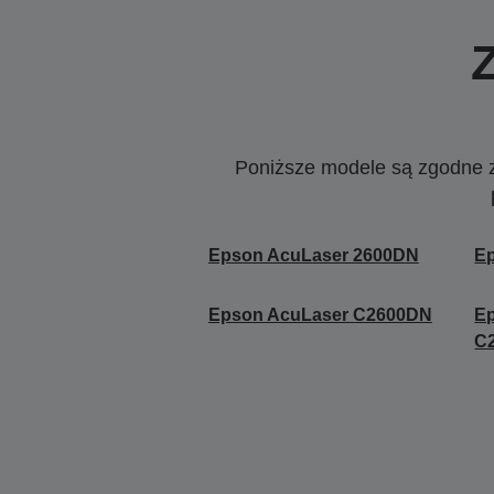
Poniższe modele są zgodne z c
Epson AcuLaser 2600DN
E
Epson AcuLaser C2600DN
E
C