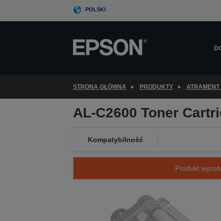
Skip
POLSKI
to
main
content
D
STRONA GŁÓWNA
PRODUKTY
ATRAMENT 
AL-C2600 Toner Cartr
Kompatybilność
Produkt wycofa