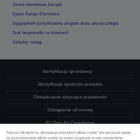
Strona internetowa Zarządu
Epson Europe Electronics
Digigraphie® (certyfikowany program druku artystycznego)
Druk bezpośredni na tkaninach
Globalny zasięg
Identyfikacja sprzedawcy
Identyfikacja zgodności produktu
Oświadczenie dotyczące prywatności
Odstąpienie od umowy
EU Data Act Compliance
Poprzez kliknięcie na „Akceptacja wszystkich plików cookie” jest wyrażona zgoda
Skontaktuj się z nami w sprawie swoich danych
na przechowywanie plików cookie na swoim urządzeniu w celu usprawnienia