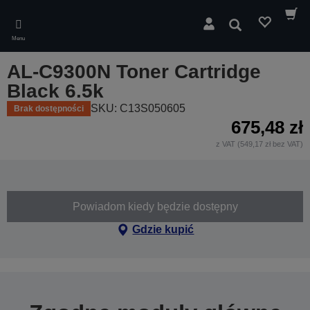
Skip
to
Wyszukaj
main
Menu
content
AL-C9300N Toner Cartridge
Black 6.5k
SKU: C13S050605
Brak dostępności
675,48 zł
z VAT (549,17 zł bez VAT)
Powiadom kiedy będzie dostępny
Gdzie kupić