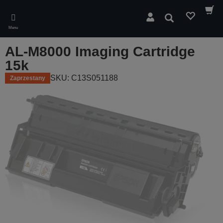
Skip
to
Wyszukaj
main
Menu
content
AL-M8000 Imaging Cartridge
15k
SKU: C13S051188
Zaprzestany