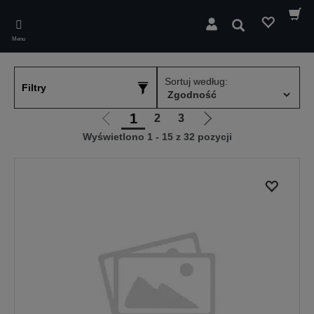
Skip
to
Wyszukaj
main
Menu
content
Sortuj według:
Filtry
1
2
3
Przejdź
Przejdź
Wyświetlono 1 - 15 z 32 pozycji
do
do
poprzedniej
następnej
strony
strony