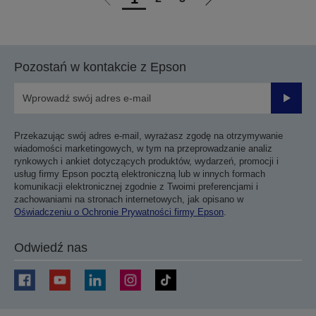
Przejdź
Przejdź
do
do
poprzedniej
następnej
strony
strony
Pozostań w kontakcie z Epson
Prześli
Przekazując swój adres e-mail, wyrażasz zgodę na otrzymywanie
wiadomości marketingowych, w tym na przeprowadzanie analiz
rynkowych i ankiet dotyczących produktów, wydarzeń, promocji i
usług firmy Epson pocztą elektroniczną lub w innych formach
komunikacji elektronicznej zgodnie z Twoimi preferencjami i
zachowaniami na stronach internetowych, jak opisano w
Oświadczeniu o Ochronie Prywatności firmy Epson
.
Odwiedź nas