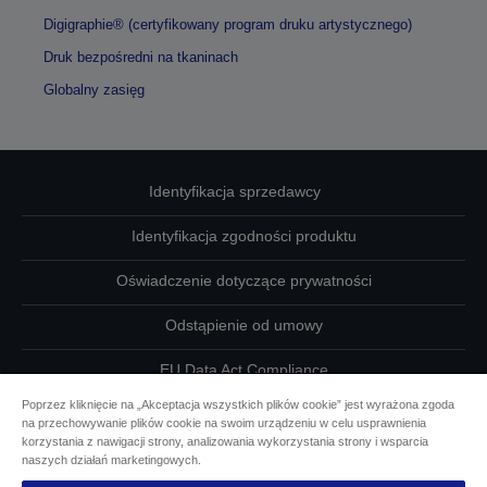
Digigraphie® (certyfikowany program druku artystycznego)
Druk bezpośredni na tkaninach
Globalny zasięg
Identyfikacja sprzedawcy
Identyfikacja zgodności produktu
Oświadczenie dotyczące prywatności
Odstąpienie od umowy
EU Data Act Compliance
Poprzez kliknięcie na „Akceptacja wszystkich plików cookie” jest wyrażona zgoda
Skontaktuj się z nami w sprawie swoich danych
na przechowywanie plików cookie na swoim urządzeniu w celu usprawnienia
korzystania z nawigacji strony, analizowania wykorzystania strony i wsparcia
Informacje o plikach cookie
naszych działań marketingowych.