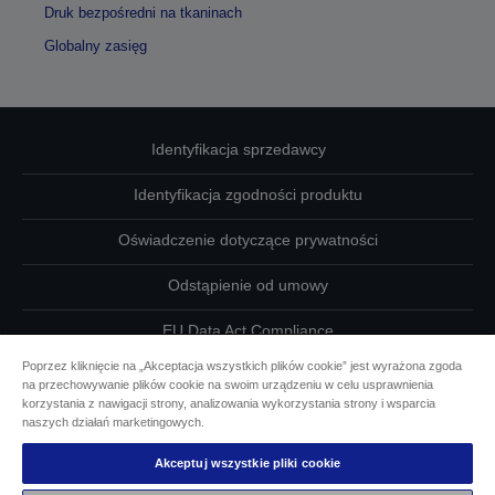
Druk bezpośredni na tkaninach
Globalny zasięg
Identyfikacja sprzedawcy
Identyfikacja zgodności produktu
Oświadczenie dotyczące prywatności
Odstąpienie od umowy
EU Data Act Compliance
Poprzez kliknięcie na „Akceptacja wszystkich plików cookie” jest wyrażona zgoda
Skontaktuj się z nami w sprawie swoich danych
na przechowywanie plików cookie na swoim urządzeniu w celu usprawnienia
korzystania z nawigacji strony, analizowania wykorzystania strony i wsparcia
Informacje o plikach cookie
naszych działań marketingowych.
Akceptuj wszystkie pliki cookie
Działania firmy Epson na rzecz dostępności