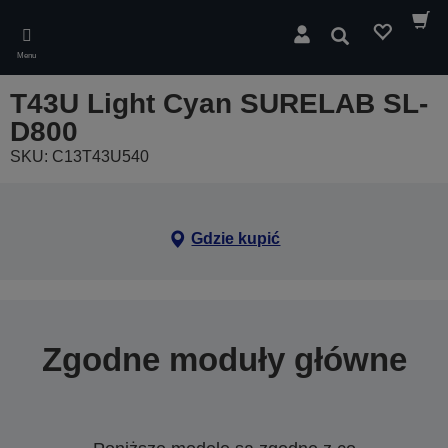
Skip
to
Wyszukaj
main
Menu
content
T43U Light Cyan SURELAB SL-
D800
SKU: C13T43U540
Gdzie kupić
Zgodne moduły główne