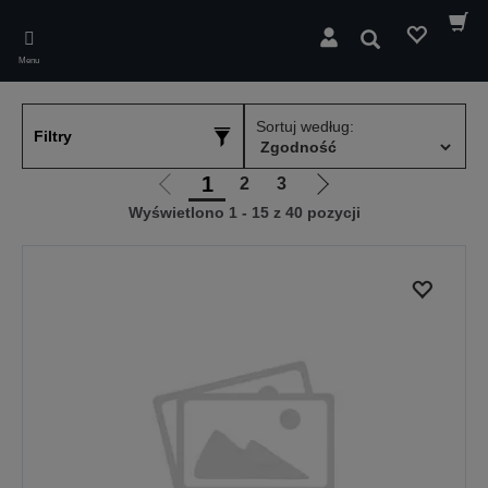
Skip
to
Wyszukaj
main
Menu
content
Sortuj według:
Filtry
1
2
3
Przejdź
Przejdź
Wyświetlono 1 - 15 z 40 pozycji
do
do
poprzedniej
następnej
strony
strony