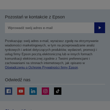
do
do
poprzedniej
następnej
strony
strony
Pozostań w kontakcie z Epson
Prześli
Przekazując swój adres e-mail, wyrażasz zgodę na otrzymywanie
wiadomości marketingowych, w tym na przeprowadzanie analiz
rynkowych i ankiet dotyczących produktów, wydarzeń, promocji i
usług firmy Epson pocztą elektroniczną lub w innych formach
komunikacji elektronicznej zgodnie z Twoimi preferencjami i
zachowaniami na stronach internetowych, jak opisano w
Oświadczeniu o Ochronie Prywatności firmy Epson
.
Odwiedź nas