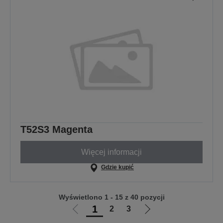
T52S3 Magenta
Więcej informacji
Gdzie kupić
Wyświetlono 1 - 15 z 40 pozycji
1
2
3
Przejdź
Przejdź