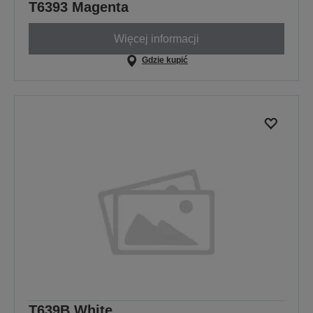
T6393 Magenta
Więcej informacji
Gdzie kupić
T639B White