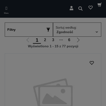
Skip
to
Wyszukaj
main
Menu
content
Sortuj według:
Filtry
1
2
3
⋯
6
Przejdź
Przejdź
Wyświetlono 1 - 15 z 77 pozycji
do
do
poprzedniej
następnej
strony
strony