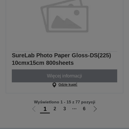
SureLab Photo Paper Gloss-DS(225)
10cmx15cm 800sheets
Więcej informacji
Gdzie kupić
Wyświetlono 1 - 15 z 77 pozycji
1
2
3
⋯
6
Przejdź
Przejdź
do
do
poprzedniej
następnej