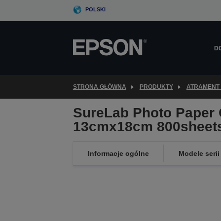
Skip
POLSKI
to
main
content
D
STRONA GŁÓWNA
PRODUKTY
ATRAMENT 
SureLab Photo Paper 
13cmx18cm 800sheet
Informacje ogólne
Modele serii