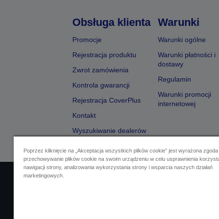
Obsługa klienta
Warunki
Promocje
Warunki ogólne
Rejestracja produktu
Warunki płatności i
dostawy
Zwrot zamówienia
Regulamin
Kontrola gwarancji
Warunki promocji
Rejestracja CoverPlus
internetowej
Kontakt
Wyszukiwanie dealerów
Poprzez kliknięcie na „Akceptacja wszystkich plików cookie” jest wyrażona zgoda
przechowywanie plików cookie na swoim urządzeniu w celu usprawnienia korzyst
nawigacji strony, analizowania wykorzystania strony i wsparcia naszych działań
marketingowych.
Identyfikacja sprzedawcy
Identyfikacja zg
Skontaktuj się z nami w spr