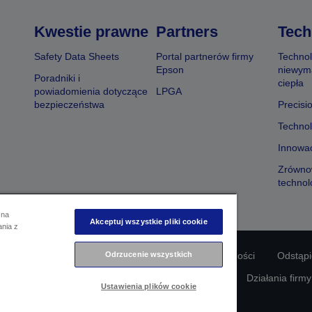
Kwestie prawne
Partners
Tech
Safety Data Sheets
Portal partnerów firmy
Technol
Epson
niewym
Poradniki i
ciepła
powiadomienia dotyczące
LPGA
bezpieczeństwa
Precisi
Technol
Innowac
Zrówno
technol
 na
Akceptuj wszystkie pliki cookie
ania z
Odrzucenie wszystkich
odności produktu
Oświadczenie dotyczące prywatności
Odstąp
awie swoich danych
Informacje o plikach cookie
Działania firm
Ustawienia plików cookie
Copyright © 2026 Seiko Epson