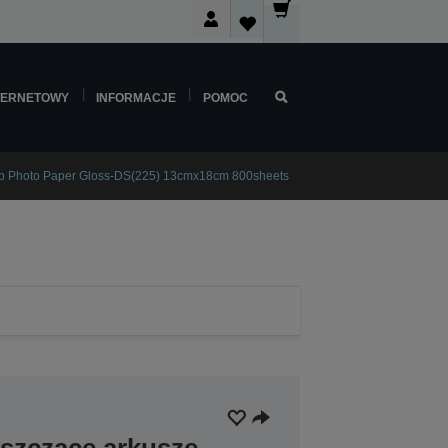
TERNETOWY
INFORMACJE
POMOC
b Photo Paper Gloss-DS(225) 13cmx18cm 800sheets