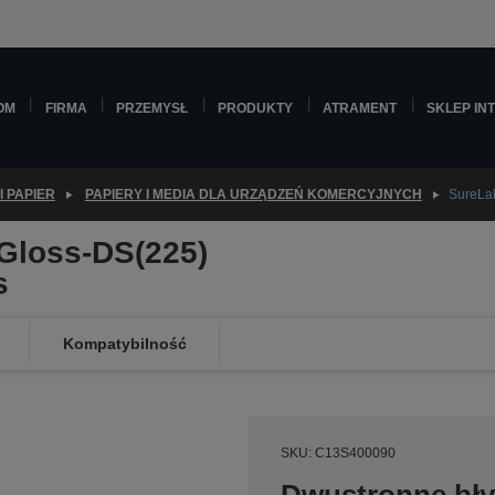
OM
FIRMA
PRZEMYSŁ
PRODUKTY
ATRAMENT
SKLEP IN
I PAPIER
PAPIERY I MEDIA DLA URZĄDZEŃ KOMERCYJNYCH
SureLa
Gloss-DS(225)
s
Kompatybilność
SKU: C13S400090