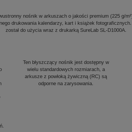
wustronny nośnik w arkuszach o jakości premium (225 g/m²
nego drukowania kalendarzy, kart i książek fotograficznych
został do użycia wraz z drukarką SureLab SL-D1000A.
o
Ten błyszczący nośnik jest dostępny w
o
wielu standardowych rozmiarach, a
arkusze z powłoką żywiczną (RC) są
h
odporne na zarysowania.
w
ń.