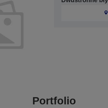
Dwustronne bły
Portfolio