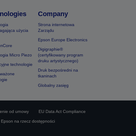
nologies
Company
ogia
Strona internetowa
agająca użycia
Zarządu
Epson Europe Electronics
onCore
Digigraphie®
ogia Micro Piezo
(certyfikowany program
druku artystycznego)
yjne technologie
Druk bezpośredni na
ważone
tkaninach
ogie
Globalny zasięg
ienie od umowy
EU Data Act Compliance
y Epson na rzecz dostępności