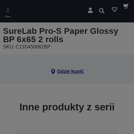
Skip
to
Wyszukaj
main
Menu
content
SureLab Pro-S Paper Glossy
BP 6x65 2 rolls
SKU: C13S450062BP
Gdzie kupić
Inne produkty z serii