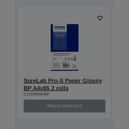
SureLab Pro-S Paper Glossy
Sur
BP A4x65 2 rolls
BP 8
C13S450064BP
C13S4
Więcej informacji