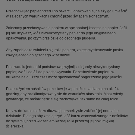
Przechowując papier przed i po otwarciu opakowania, należy go umieścić
w zalecanych warunkach i chronić przed światłem słonecznym.
Zalecamy przechowywanie papieru w opcjonalnej kasetce na papier. Jeśli
jej nie używasz, włóż niewykorzystany papier do jego oryginalnego
opakowania, po czym przełóż je do osobnego pudełka.
Aby zapobiec rozwinięciu się rolki papieru, zalecamy stosowanie paska
chwytającego dołączonego w zestawie.
Po otwarciu jednostki podstawowej wyjmij z niej cały niewykorzystany
papier, zwiń i odłóż do przechowywania. Pozostawienie papieru w
drukarce na dłuższy czas może spowodować pogorszenie jego jakości.
Przez użyciem nośników pozostaw je w pobliżu urządzenia na ok. 24
godziny, aby zaaklimatyzowały się do warunków otoczenia. Masz wtedy
gwarancję, że nośnik będzie się zachowywał tak samo na całej rolce.
Kurz w drukarce może w dłuższej perspektywie zakłócić jej normalne
działanie. Dlatego aby zmniejszyć ilość kurzu wprowadzanego z nośników
do systemu, przed włożeniem każdej rolki przetrzyj jej boki miękką
ściereczką.