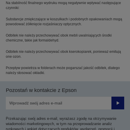
Na stabilność finalnego wydruku mogą negatywnie wpływać następujące
czynniki:
Substancje zmiękczające w koszulkach i podobnych opakowaniach mogą
powodować żółknięcie rozjaśniaczy optycznych.
Odbitek nie należy przechowywać obok mebli uwalniających środki
chemiczne, takie jak formaldehyd.
Odbitek nie należy przechowywać obok kserokopiarek, ponieważ emitują
one ozon.
Przepływ powietrza w folderach może pogarszać jakość odbitek, dlatego
należy stosować okładki.
Pozostań w kontakcie z Epson
Prześli
Przekazując swój adres e-mail, wyrażasz zgodę na otrzymywanie
wiadomości marketingowych, w tym na przeprowadzanie analiz
rynkowych i ankiet dotyczących produktów, wydarzeń, promocji i