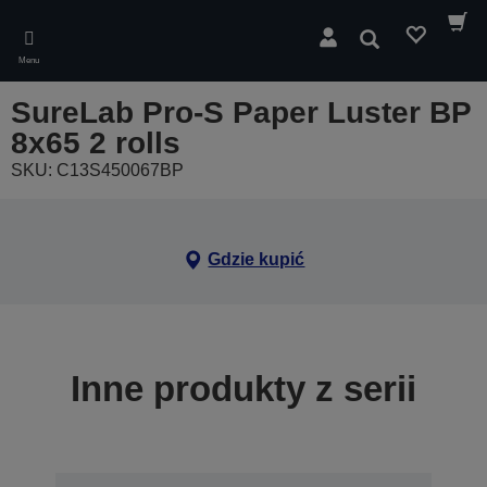
Skip
to
Wyszukaj
main
Menu
content
SureLab Pro-S Paper Luster BP
8x65 2 rolls
SKU: C13S450067BP
Gdzie kupić
Inne produkty z serii