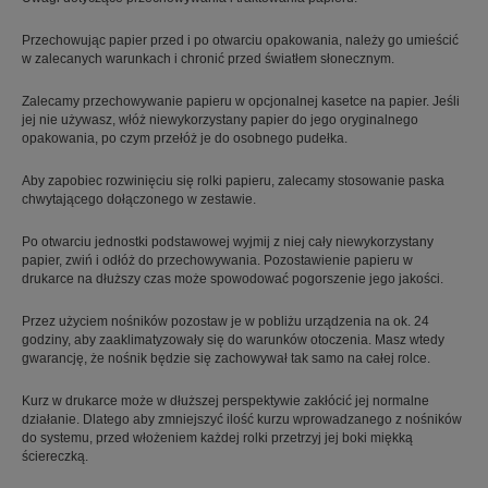
Przechowując papier przed i po otwarciu opakowania, należy go umieścić
w zalecanych warunkach i chronić przed światłem słonecznym.
Zalecamy przechowywanie papieru w opcjonalnej kasetce na papier. Jeśli
jej nie używasz, włóż niewykorzystany papier do jego oryginalnego
opakowania, po czym przełóż je do osobnego pudełka.
Aby zapobiec rozwinięciu się rolki papieru, zalecamy stosowanie paska
chwytającego dołączonego w zestawie.
Po otwarciu jednostki podstawowej wyjmij z niej cały niewykorzystany
papier, zwiń i odłóż do przechowywania. Pozostawienie papieru w
drukarce na dłuższy czas może spowodować pogorszenie jego jakości.
Przez użyciem nośników pozostaw je w pobliżu urządzenia na ok. 24
godziny, aby zaaklimatyzowały się do warunków otoczenia. Masz wtedy
gwarancję, że nośnik będzie się zachowywał tak samo na całej rolce.
Kurz w drukarce może w dłuższej perspektywie zakłócić jej normalne
działanie. Dlatego aby zmniejszyć ilość kurzu wprowadzanego z nośników
do systemu, przed włożeniem każdej rolki przetrzyj jej boki miękką
ściereczką.