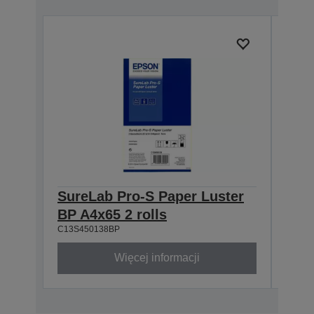
SureLab Pro-S Paper Luster
Sur
BP A4x65 2 rolls
BP 8
C13S450138BP
C13S4
Więcej informacji