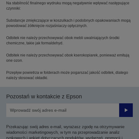
Na stabilność finalnego wydruku mogą negatywnie wpływać następujące
czynniki:
Substancje zmiękczające w koszulkach i podobnych opakowaniach mogą
powodować żółknięcie rozjaśniaczy optycznych.
Odbitek nie należy przechowywać obok mebli uwalniających środki
chemiczne, takie jak formaldehyd.
Odbitek nie należy przechowywać obok kserokopiarek, ponieważ emitują
one ozon.
Przepływ powietrza w folderach może pogarszać jakość odbitek, dlatego
należy stosować okładki.
Pozostań w kontakcie z Epson
Prześli
Przekazując swój adres e-mail, wyrażasz zgodę na otrzymywanie
wiadomości marketingowych, w tym na przeprowadzanie analiz
rynkowych i ankiet dotyczących produktów, wydarzeń, promocji i