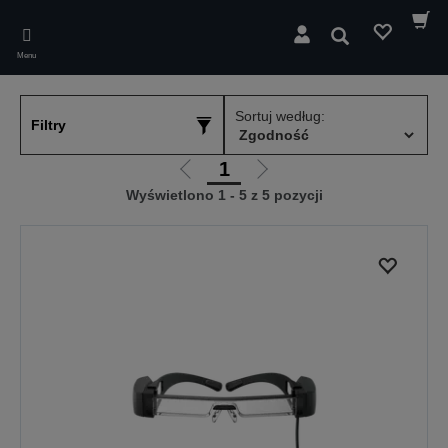
Skip
to
Wyszukaj
main
Menu
content
Sortuj według:
Filtry
1
Przejdź
Przejdź
Wyświetlono 1 - 5 z 5 pozycji
do
do
poprzedniej
następnej
strony
strony