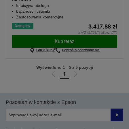
Intuicyjna obsługa
Łączność i czujniki
Zastosowania komercyjne
3.417,88 zł
Dostępny
z VAT (2.778,76 zł bez VAT)
Kup teraz
Gdzie kupić
Poproś o oddzwonienie
Wyświetlono 1 - 5 z 5 pozycji
1
Przejdź
Przejdź
do
do
poprzedniej
następnej
strony
strony
Pozostań w kontakcie z Epson
Prześli