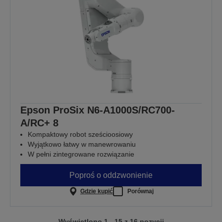
Epson ProSix N6-A1000S/RC700-
A/RC+ 8
Kompaktowy robot sześcioosiowy
Wyjątkowo łatwy w manewrowaniu
W pełni zintegrowane rozwiązanie
Poproś o oddzwonienie
Gdzie kupić
Porównaj
Wyświetlono 1 - 15 z 16 pozycji