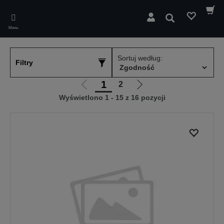
Skip
to
Wyszukaj
main
Menu
content
Sortuj według:
Filtry
1
2
Przejdź
Przejdź
Wyświetlono 1 - 15 z 16 pozycji
do
do
poprzedniej
następnej
strony
strony