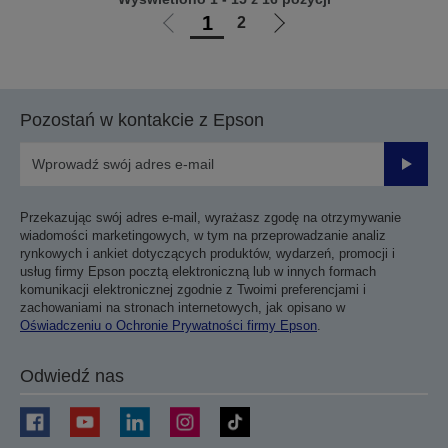
1
2
Przejdź
Przejdź
do
do
poprzedniej
następnej
strony
strony
Pozostań w kontakcie z Epson
Prześli
Przekazując swój adres e-mail, wyrażasz zgodę na otrzymywanie
wiadomości marketingowych, w tym na przeprowadzanie analiz
rynkowych i ankiet dotyczących produktów, wydarzeń, promocji i
usług firmy Epson pocztą elektroniczną lub w innych formach
komunikacji elektronicznej zgodnie z Twoimi preferencjami i
zachowaniami na stronach internetowych, jak opisano w
Oświadczeniu o Ochronie Prywatności firmy Epson
.
Odwiedź nas