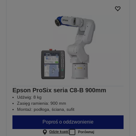
Epson ProSix seria C8-B 900mm
Udźwig: 8 kg
Zasięg ramienia: 900 mm
Montaż: podłoga, ściana, sufit
Poproś o oddzwonienie
Gdzie kupić
Porównaj