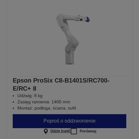
Epson ProSix C8-B1401S/RC700-
E/RC+ 8
Udźwig: 8 kg
Zasięg ramienia: 1400 mm
Montaż: podłoga, ściana, sufit
Poproś o oddzwonienie
Gdzie kupić
Porównaj