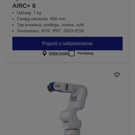
A/RC+ 8
Udźwig: 7 kg
Zasięg ramienia: 900 mm
Typ instalacji: podłoga, ściana, sufit
Środowisko: IP20, IP67, ISO3+ESD
Poproś o oddzwonienie
Gdzie kupić
Porównaj