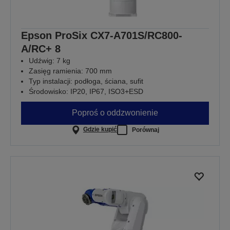
Epson ProSix CX7-A701S/RC800-
A/RC+ 8
Udźwig: 7 kg
Zasięg ramienia: 700 mm
Typ instalacji: podłoga, ściana, sufit
Środowisko: IP20, IP67, ISO3+ESD
Poproś o oddzwonienie
Gdzie kupić
Porównaj