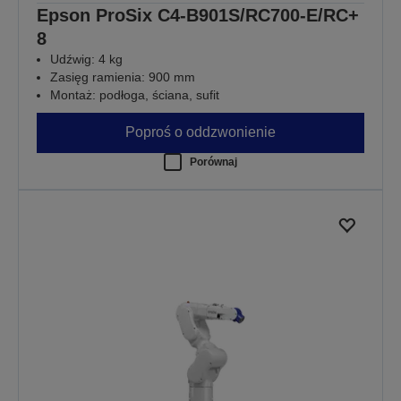
Epson ProSix C4-B901S/RC700-E/RC+
8
Udźwig: 4 kg
Zasięg ramienia: 900 mm
Montaż: podłoga, ściana, sufit
Poproś o oddzwonienie
Porównaj