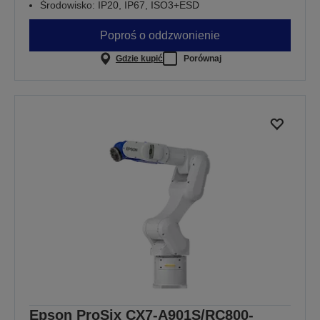
Środowisko: IP20, IP67, ISO3+ESD
Poproś o oddzwonienie
Gdzie kupić
Porównaj
Epson ProSix CX7-A901S/RC800-