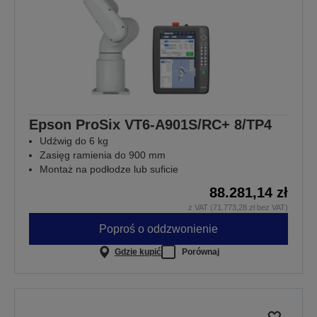
Epson ProSix VT6-A901S/RC+ 8/TP4
Udźwig do 6 kg
Zasięg ramienia do 900 mm
Montaż na podłodze lub suficie
88.281,14 zł
z VAT (71.773,28 zł bez VAT)
Poproś o oddzwonienie
Gdzie kupić
Porównaj