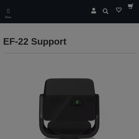
Skip
to
Wyszukaj
main
Menu
content
EF-22 Support