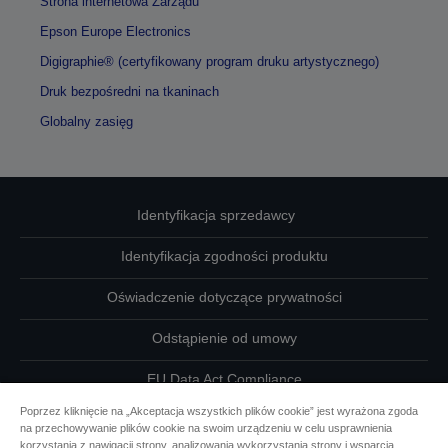
Strona internetowa Zarządu
Epson Europe Electronics
Digigraphie® (certyfikowany program druku artystycznego)
Druk bezpośredni na tkaninach
Globalny zasięg
Identyfikacja sprzedawcy
Identyfikacja zgodności produktu
Oświadczenie dotyczące prywatności
Odstąpienie od umowy
EU Data Act Compliance
Poprzez kliknięcie na „Akceptacja wszystkich plików cookie” jest wyrażona zgoda
Skontaktuj się z nami w sprawie swoich danych
na przechowywanie plików cookie na swoim urządzeniu w celu usprawnienia
korzystania z nawigacji strony, analizowania wykorzystania strony i wsparcia