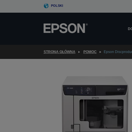
Skip
POLSKI
to
main
content
D
STRONA GŁÓWNA
POMOC
Epson Discprodu