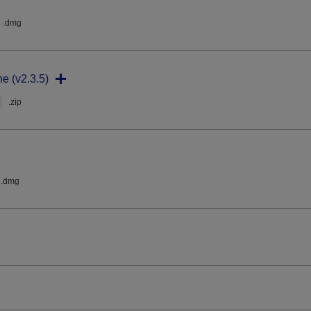
.dmg
ne (v2.3.5)
.zip
.dmg