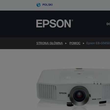
Skip
POLSKI
to
main
content
D
STRONA GŁÓWNA
POMOC
Epson EB-G5650