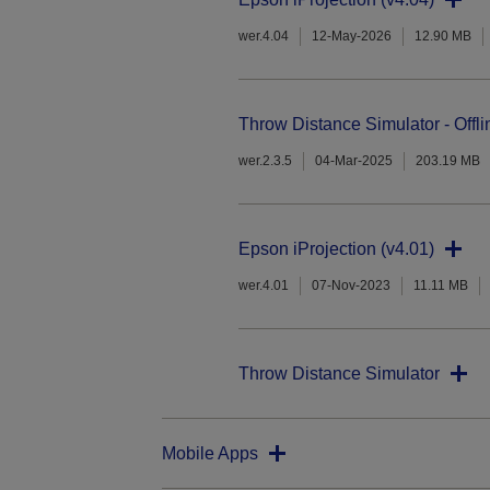
wer.4.04
12-May-2026
12.90 MB
Throw Distance Simulator - Offli
wer.2.3.5
04-Mar-2025
203.19 MB
Epson iProjection (v4.01)
wer.4.01
07-Nov-2023
11.11 MB
Throw Distance Simulator
Mobile Apps