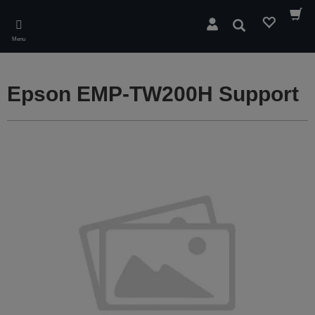
Skip
to
Wyszukaj
main
Menu
content
Epson EMP-TW200H Support