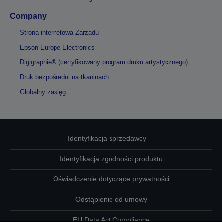
Company
Strona internetowa Zarządu
Epson Europe Electronics
Digigraphie® (certyfikowany program druku artystycznego)
Druk bezpośredni na tkaninach
Globalny zasięg
Identyfikacja sprzedawcy
Identyfikacja zgodności produktu
Oświadczenie dotyczące prywatności
Odstąpienie od umowy
EU Data Act Compliance