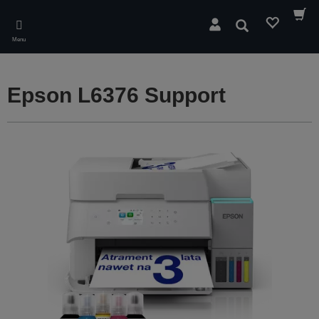
Skip
to
Wyszukaj
main
Menu
content
Epson L6376 Support