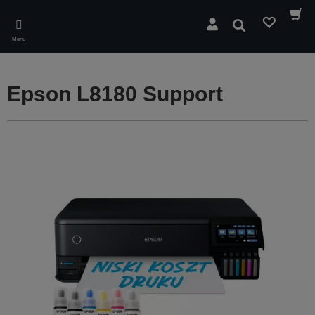
Skip
to
Wyszukaj
main
Menu
content
Epson L8180 Support