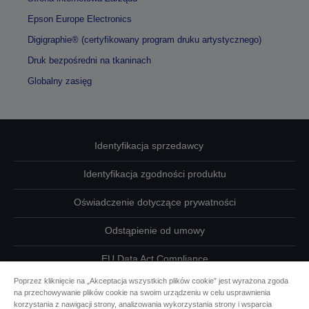
Epson Europe Electronics
Digigraphie® (certyfikowany program druku artystycznego)
Druk bezpośredni na tkaninach
Globalny zasięg
Identyfikacja sprzedawcy
Identyfikacja zgodności produktu
Oświadczenie dotyczące prywatności
Odstąpienie od umowy
EU Data Act Compliance
Poprzez kliknięcie na „Akceptacja wszystkich plików cookie” jest wyrażona zgoda
Skontaktuj się z nami w sprawie swoich danych
na przechowywanie plików cookie na swoim urządzeniu w celu usprawnienia
korzystania z nawigacji strony, analizowania wykorzystania strony i wsparcia