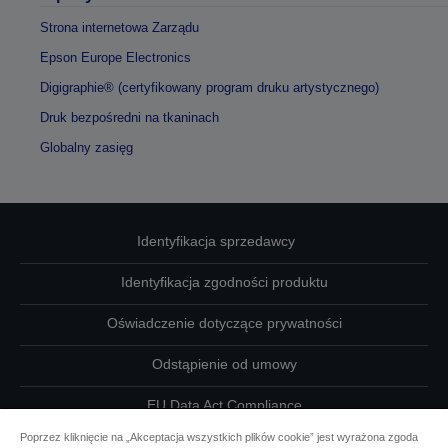
Strona internetowa Zarządu
Epson Europe Electronics
Digigraphie® (certyfikowany program druku artystycznego)
Druk bezpośredni na tkaninach
Globalny zasięg
Identyfikacja sprzedawcy
Identyfikacja zgodności produktu
Oświadczenie dotyczące prywatności
Odstąpienie od umowy
EU Data Act Compliance
Poprzez kliknięcie na „Akceptacja wszystkich plików cookie” jest wyrażona zgoda
Skontaktuj się z nami w sprawie swoich danych