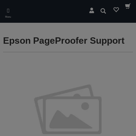
Skip
to
Wyszukaj
main
Menu
content
Epson PageProofer Support