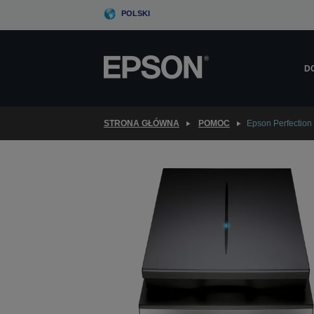
Skip
POLSKI
to
main
content
D
STRONA GŁÓWNA
POMOC
Epson Perfection