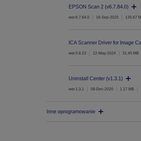
EPSON Scan 2 (v6.7.84.0)
wer.6.7.84.0
16-Sep-2025
135.67 
ICA Scanner Driver for Image Ca
wer.5.8.23
22-May-2024
31.45 MB
Uninstall Center (v1.3.1)
wer.1.3.1
08-Dec-2020
1.17 MB
Inne oprogramowanie