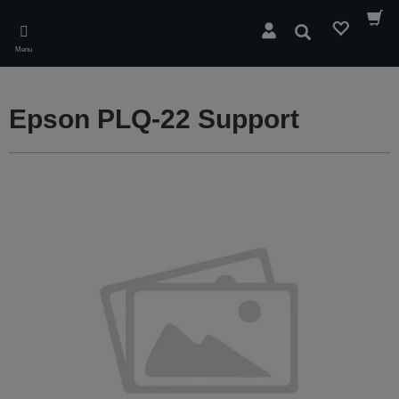
Skip
to
Wyszukaj
main
Menu
content
Epson PLQ-22 Support