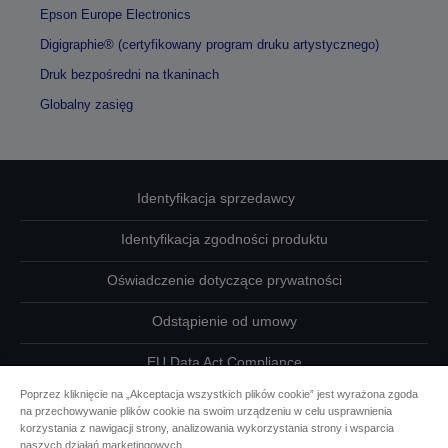
Epson Europe Electronics
Digigraphie® (certyfikowany program druku artystycznego)
Druk bezpośredni na tkaninach
Globalny zasięg
Identyfikacja sprzedawcy
Identyfikacja zgodności produktu
Oświadczenie dotyczące prywatności
Odstąpienie od umowy
EU Data Act Compliance
Poprzez kliknięcie na „Akceptacja wszystkich plików cookie” jest wyrażona zgoda
Skontaktuj się z nami w sprawie swoich danych
na przechowywanie plików cookie na swoim urządzeniu w celu usprawnienia
korzystania z nawigacji strony, analizowania wykorzystania strony i wsparcia
Informacje o plikach cookie
naszych działań marketingowych.