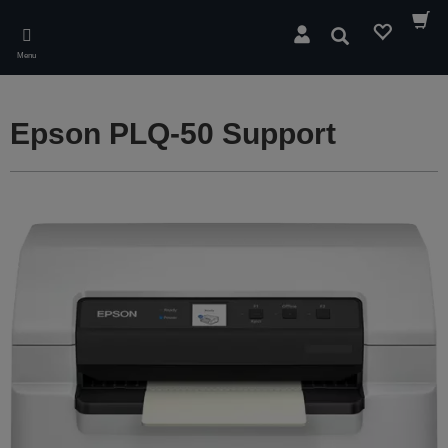
Skip
to
Wyszukaj
main
Menu
content
Epson PLQ-50 Support