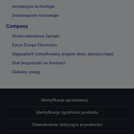
Innowacyjne technologie
Zrównoważone technologie
Company
Strona internetowa Zarządu
Epson Europe Electronics
Digigraphie® (certyfikowany program druku artystycznego)
Druk bezpośredni na tkaninach
Globalny zasięg
Identyfikacja sprzedawcy
Identyfikacja zgodności produktu
Oświadczenie dotyczące prywatności