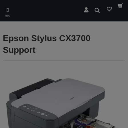
Skip
to
Wyszukaj
main
Menu
content
Epson Stylus CX3700
Support