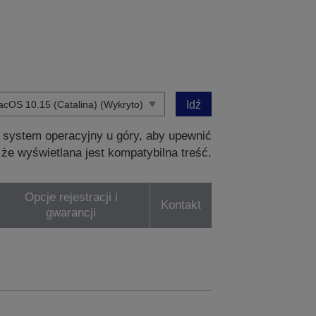
Idź
 system operacyjny u góry, aby upewnić
, że wyświetlana jest kompatybilna treść.
Opcje rejestracji i
Kontakt
gwarancji