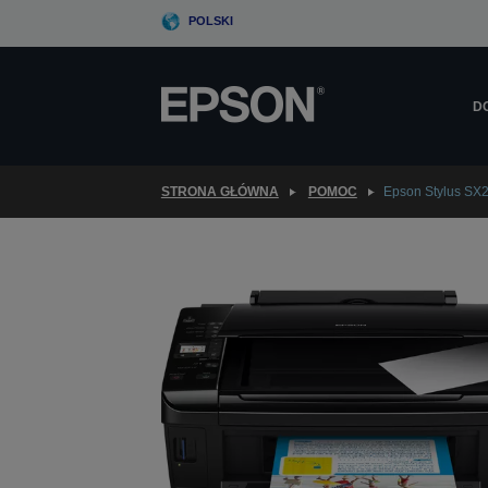
Skip
POLSKI
to
main
content
D
STRONA GŁÓWNA
POMOC
Epson Stylus SX