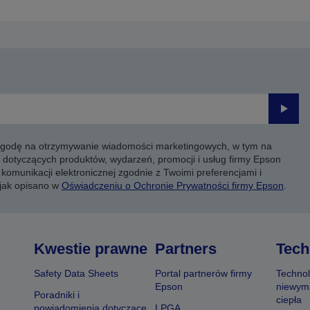
Prześli
 zgodę na otrzymywanie wiadomości marketingowych, w tym na
 dotyczących produktów, wydarzeń, promocji i usług firmy Epson
komunikacji elektronicznej zgodnie z Twoimi preferencjami i
 jak opisano w
Oświadczeniu o Ochronie Prywatności firmy Epson
.
Kwestie prawne
Partners
Tech
Safety Data Sheets
Portal partnerów firmy
Technol
Epson
niewym
Poradniki i
ciepła
powiadomienia dotyczące
LPGA