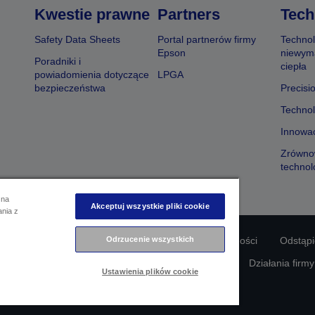
Kwestie prawne
Partners
Tech
Safety Data Sheets
Portal partnerów firmy
Technol
Epson
niewym
Poradniki i
ciepła
powiadomienia dotyczące
LPGA
bezpieczeństwa
Precisi
Technol
Innowac
Zrówno
technol
 na
Akceptuj wszystkie pliki cookie
ania z
Odrzucenie wszystkich
odności produktu
Oświadczenie dotyczące prywatności
Odstąp
awie swoich danych
Informacje o plikach cookie
Działania firm
Ustawienia plików cookie
Copyright © 2026 Seiko Epson