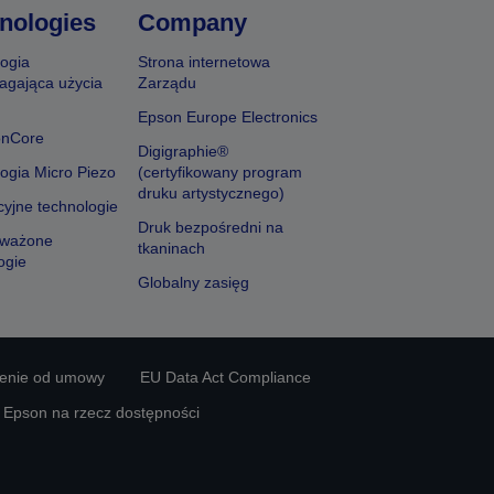
nologies
Company
ogia
Strona internetowa
agająca użycia
Zarządu
Epson Europe Electronics
onCore
Digigraphie®
ogia Micro Piezo
(certyfikowany program
druku artystycznego)
yjne technologie
Druk bezpośredni na
ważone
tkaninach
ogie
Globalny zasięg
ienie od umowy
EU Data Act Compliance
y Epson na rzecz dostępności