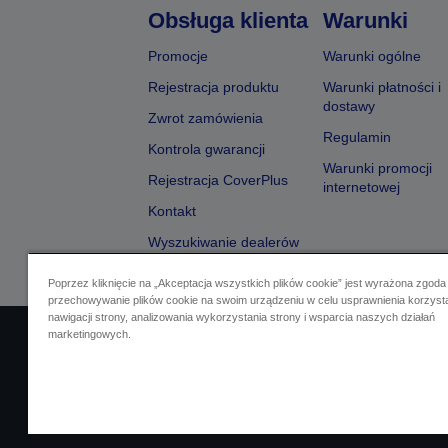
Obsługa klienta
Warunki
Promocje
Warunki ogólne
Rejestracja produktu
Warunki płatności i
dostawy
Zwrot zamówienia
Regulamin
Kontrola gwarancji
Warunki promocji
Rejestracja CoverPlus
internetowej
Kontakt
Wyszukiwanie dealerów
Poprzez kliknięcie na „Akceptacja wszystkich plików cookie” jest wyrażona zgoda
przechowywanie plików cookie na swoim urządzeniu w celu usprawnienia korzyst
nawigacji strony, analizowania wykorzystania strony i wsparcia naszych działań
marketingowych.
Identyfikacja sprzedawcy
Identyfikacja zg
Skontaktuj się z nami w spr