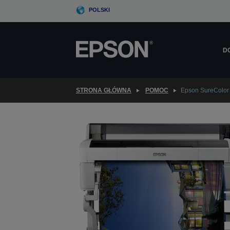
Skip
POLSKI
to
main
content
D
STRONA GŁÓWNA
POMOC
Epson SureColor