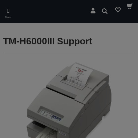
Skip
to
Wyszukaj
main
Menu
content
TM-H6000III Support