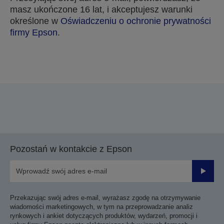
masz ukończone 16 lat, i akceptujesz warunki
określone w
Oświadczeniu o ochronie prywatności
firmy Epson
.
Dziękujemy za przesłanie zgłoszenia
Skontaktujemy się z Tobą w ciągu najbliższych
kilku dni roboczych.
Pozostań w kontakcie z Epson
Prześli
Przekazując swój adres e-mail, wyrażasz zgodę na otrzymywanie
wiadomości marketingowych, w tym na przeprowadzanie analiz
rynkowych i ankiet dotyczących produktów, wydarzeń, promocji i