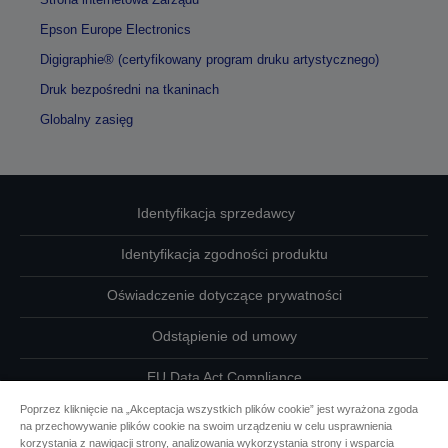
Epson Europe Electronics
Digigraphie® (certyfikowany program druku artystycznego)
Druk bezpośredni na tkaninach
Globalny zasięg
Identyfikacja sprzedawcy
Identyfikacja zgodności produktu
Oświadczenie dotyczące prywatności
Odstąpienie od umowy
EU Data Act Compliance
Poprzez kliknięcie na „Akceptacja wszystkich plików cookie” jest wyrażona zgoda
Skontaktuj się z nami w sprawie swoich danych
na przechowywanie plików cookie na swoim urządzeniu w celu usprawnienia
korzystania z nawigacji strony, analizowania wykorzystania strony i wsparcia