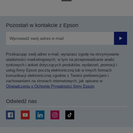
do
do
poprzedniej
następnej
strony
strony
Pozostań w kontakcie z Epson
Prześli
Przekazując swój adres e-mail, wyrażasz zgodę na otrzymywanie
wiadomości marketingowych, w tym na przeprowadzanie analiz
rynkowych i ankiet dotyczących produktów, wydarzeń, promocji i
usług firmy Epson pocztą elektroniczną lub w innych formach
komunikacji elektronicznej zgodnie z Twoimi preferencjami i
zachowaniami na stronach internetowych, jak opisano w
Oświadczeniu o Ochronie Prywatności firmy Epson
.
Odwiedź nas