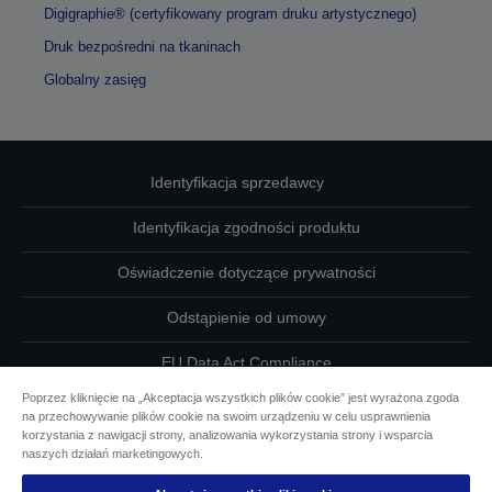
Digigraphie® (certyfikowany program druku artystycznego)
Druk bezpośredni na tkaninach
Globalny zasięg
Identyfikacja sprzedawcy
Identyfikacja zgodności produktu
Oświadczenie dotyczące prywatności
Odstąpienie od umowy
EU Data Act Compliance
Poprzez kliknięcie na „Akceptacja wszystkich plików cookie” jest wyrażona zgoda
Skontaktuj się z nami w sprawie swoich danych
na przechowywanie plików cookie na swoim urządzeniu w celu usprawnienia
korzystania z nawigacji strony, analizowania wykorzystania strony i wsparcia
Informacje o plikach cookie
naszych działań marketingowych.