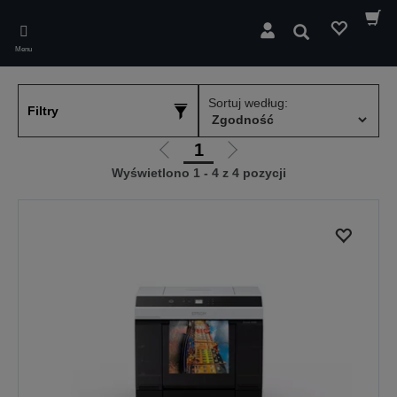
Skip
to
Wyszukaj
main
Menu
content
Sortuj według:
Filtry
1
Przejdź
Przejdź
Wyświetlono 1 - 4 z 4 pozycji
do
do
poprzedniej
następnej
strony
strony