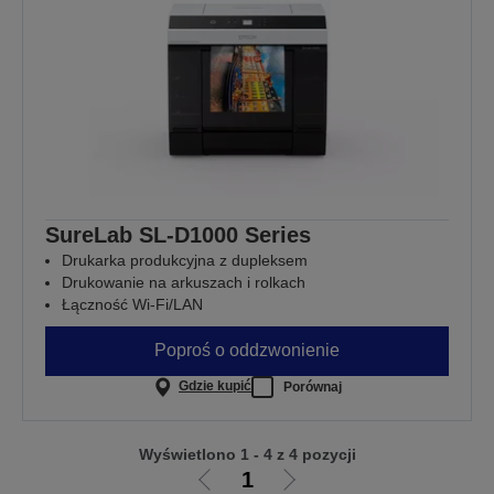
SureLab SL-D1000 Series
Drukarka produkcyjna z dupleksem
Drukowanie na arkuszach i rolkach
Łączność Wi-Fi/LAN
Poproś o oddzwonienie
Gdzie kupić
Porównaj
Wyświetlono 1 - 4 z 4 pozycji
1
Przejdź
Przejdź