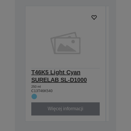
T46K5 Light Cyan
T46K1
SURELAB SL-D1000
SL-D1
250 ml
250 ml
C13T46K540
C13T46K1
Więcej informacji
W