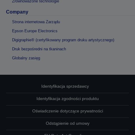
Zrównoważone technologie
Company
Strona internetowa Zarządu
Epson Europe Electronics
Digigraphie® (certyfikowany program druku artystycznego)
Druk bezpośredni na tkaninach
Globalny zasięg
Identyfikacja sprzedawcy
Identyfikacja zgodności produktu
Oświadczenie dotyczące prywatności
Odstąpienie od umowy