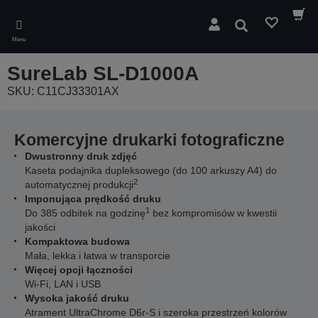
Skip
to
Wyszukaj
main
Menu
content
SureLab SL-D1000A
SKU: C11CJ33301AX
Komercyjne drukarki fotograficzne
Dwustronny druk zdjęć
Kaseta podajnika dupleksowego (do 100 arkuszy A4) do
2
automatycznej produkcji
Imponująca prędkość druku
1
Do 385 odbitek na godzinę
bez kompromisów w kwestii
jakości
Kompaktowa budowa
Mała, lekka i łatwa w transporcie
Więcej opcji łączności
Wi-Fi, LAN i USB
Wysoka jakość druku
Atrament UltraChrome D6r-S i szeroka przestrzeń kolorów