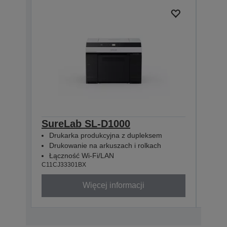
SureLab SL-D1000
Sur
Drukarka produkcyjna z dupleksem
Dru
Drukowanie na arkuszach i rolkach
Dru
Łączność Wi-Fi/LAN
Łąc
C11CJ33301BX
C11CJ
Więcej informacji