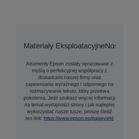
Materiały Eksploatacyjne
Nośniki
Op
Atramenty Epson zostały opracowane z
myślą o perfekcyjnej współpracy z
drukarkami naszej firmy oraz
zapewnianiu wyraźnego i odpornego na
rozmazywanie tekstu, który przetrwa
pokolenia. Jeśli szukasz więcej informacji
na temat wydajności strony i jak najlepiej
wykorzystać nasze tusze, proszę śledź
ten link:
https://www.epson.eu/pageyield