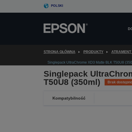
Skip
POLSKI
to
main
content
D
STRONA GŁÓWNA
PRODUKTY
ATRAMENT 
Singlepack UltraChrome XD3 Matte BLK T50U8 (350
Singlepack UltraChro
T50U8 (350ml)
Brak dostępno
Kompatybilność