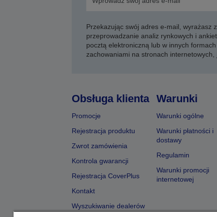
Przekazując swój adres e-mail, wyrażasz
przeprowadzanie analiz rynkowych i ankiet
pocztą elektroniczną lub w innych formach 
zachowaniami na stronach internetowych,
Obsługa klienta
Warunki
Promocje
Warunki ogólne
Rejestracja produktu
Warunki płatności i
dostawy
Zwrot zamówienia
Regulamin
Kontrola gwarancji
Warunki promocji
Rejestracja CoverPlus
internetowej
Kontakt
Wyszukiwanie dealerów