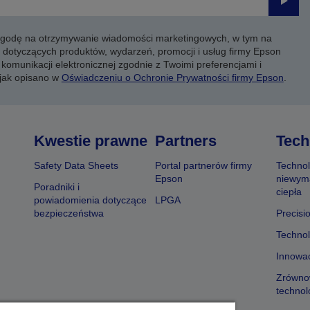
Prześli
 zgodę na otrzymywanie wiadomości marketingowych, w tym na
 dotyczących produktów, wydarzeń, promocji i usług firmy Epson
komunikacji elektronicznej zgodnie z Twoimi preferencjami i
 jak opisano w
Oświadczeniu o Ochronie Prywatności firmy Epson
.
Kwestie prawne
Partners
Tech
Safety Data Sheets
Portal partnerów firmy
Technol
Epson
niewym
Poradniki i
ciepła
powiadomienia dotyczące
LPGA
bezpieczeństwa
Precisi
Technol
Innowac
Zrówno
technol