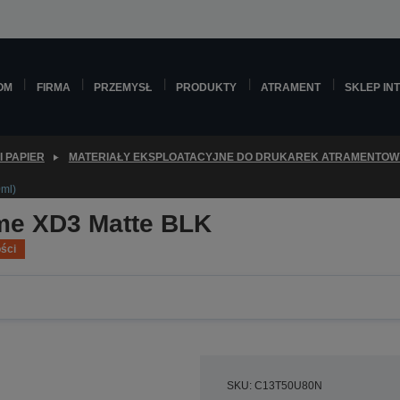
OM
FIRMA
PRZEMYSŁ
PRODUKTY
ATRAMENT
SKLEP IN
I PAPIER
MATERIAŁY EKSPLOATACYJNE DO DRUKAREK ATRAMENTO
ml)
me XD3 Matte BLK
ści
SKU: C13T50U80N