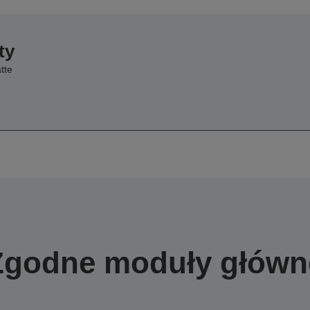
ty
tte
Zgodne moduły główn