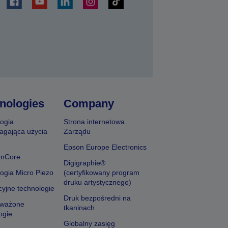
j
nologies
Company
ogia
Strona internetowa
agająca użycia
Zarządu
Epson Europe Electronics
onCore
Digigraphie®
ogia Micro Piezo
(certyfikowany program
druku artystycznego)
yjne technologie
Druk bezpośredni na
ważone
tkaninach
ogie
Globalny zasięg