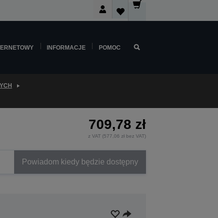
TERNETOWY
INFORMACJE
POMOC
WYCH
709,78 zł
z VAT (577,06 zł bez VAT)
Powiadom kiedy będzie dostępny