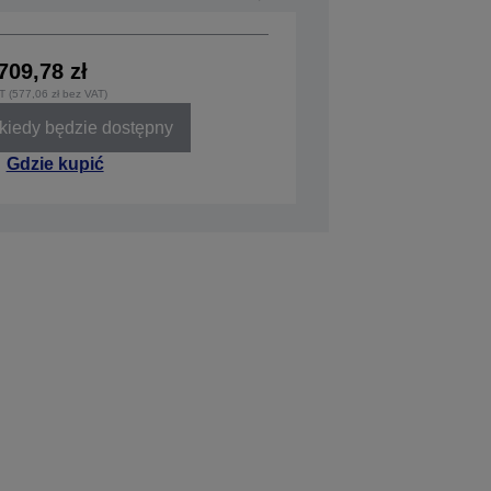
709,78 zł
T (577,06 zł bez VAT)
iedy będzie dostępny
Gdzie kupić