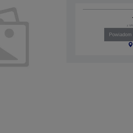
z VA
Powiadom k