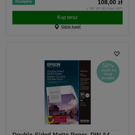
108,00 zł
Dostępny
z VAT (87,80 zł bez VAT)
Kup teraz
Gdzie kupić
Double-Sided Matte Paper, DIN A4,