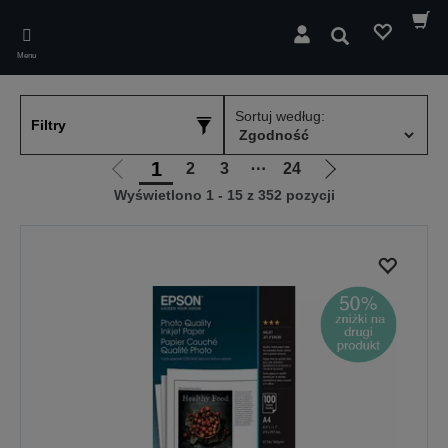
Skip
to
Wyszukaj
main
Menu
content
Sortuj według:
Filtry
1
2
3
⋯
24
Przejdź
Przejdź
Wyświetlono 1 - 15 z 352 pozycji
do
do
poprzedniej
następnej
strony
strony