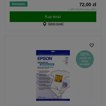
72,00 zł
Dostępny
z VAT (58,54 zł bez VAT)
Kup teraz
Gdzie kupić