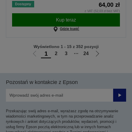
64,00 zł
Dostępny
z VAT (52,03 zł bez VAT)
Kup teraz
Gdzie kupić
Wyświetlono 1 - 15 z 352 pozycji
1
2
3
⋯
24
Przejdź
Przejdź
do
do
poprzedniej
następnej
strony
strony
Pozostań w kontakcie z Epson
Prześli
Przekazując swój adres e-mail, wyrażasz zgodę na otrzymywanie
wiadomości marketingowych, w tym na przeprowadzanie analiz
rynkowych i ankiet dotyczących produktów, wydarzeń, promocji i
usług firmy Epson pocztą elektroniczną lub w innych formach