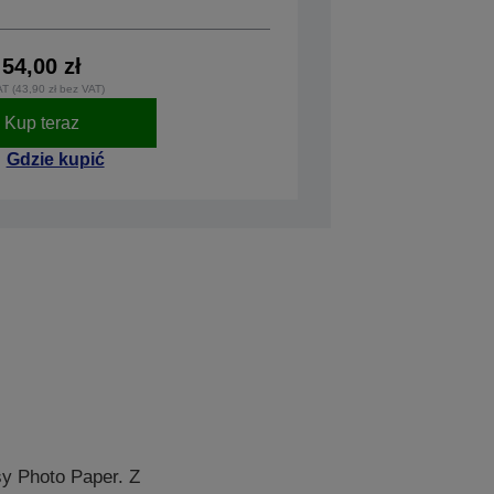
54,00 zł
AT (43,90 zł bez VAT)
Kup teraz
Gdzie kupić
sy Photo Paper. Z