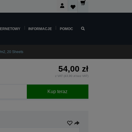
TERNETOWY
INFORMACJE
POMOC
/m2, 20 Sheets
54,00 zł
z VAT (43,90 zł bez VAT)
Kup teraz