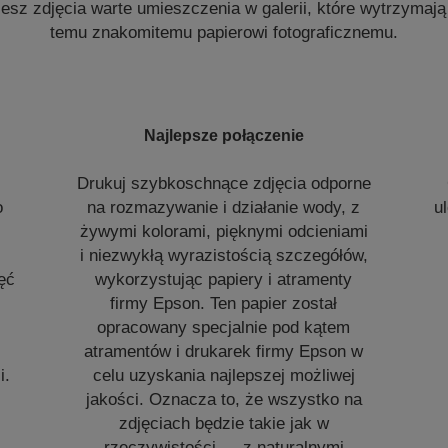
jesz zdjęcia warte umieszczenia w galerii, które wytrzymają
temu znakomitemu papierowi fotograficznemu.
Najlepsze połączenie
Drukuj szybkoschnące zdjęcia odporne
o
na rozmazywanie i działanie wody, z
u
żywymi kolorami, pięknymi odcieniami
i niezwykłą wyrazistością szczegółów,
jęć
wykorzystując papiery i atramenty
firmy Epson. Ten papier został
opracowany specjalnie pod kątem
atramentów i drukarek firmy Epson w
i.
celu uzyskania najlepszej możliwej
jakości. Oznacza to, że wszystko na
zdjęciach będzie takie jak w
rzeczywistości — z naturalnymi