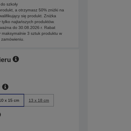
 do szkoły
produkt, a otrzymasz 50% zniżki na
walifikujący się produkt. Zniżka
 tylko najtańszych produktów.
 ważna do 30.08.2026 r. Rabat
y maksymalnie 3 sztuk produktu w
 zamówieniu.
ieru
r
10 x 15 cm
13 x 18 cm