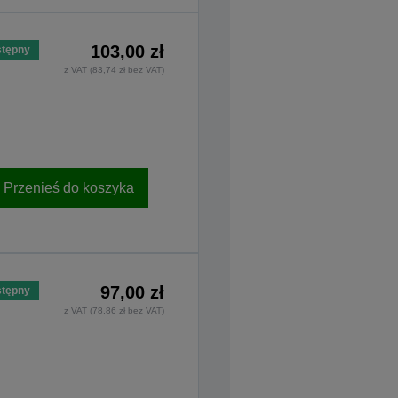
103,00 zł
tępny
z VAT (83,74 zł bez VAT)
Przenieś do koszyka
97,00 zł
tępny
z VAT (78,86 zł bez VAT)