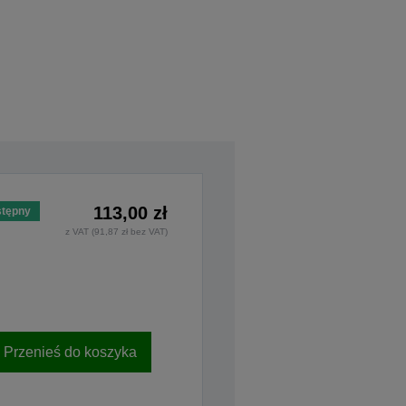
113,00 zł
tępny
z VAT (91,87 zł bez VAT)
Przenieś do koszyka