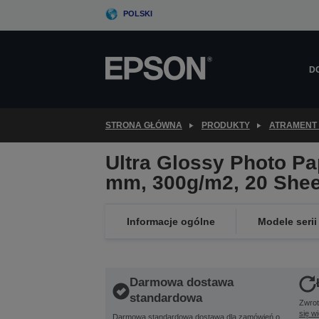
Skip
POLSKI
to
main
content
D
STRONA GŁÓWNA
PRODUKTY
ATRAMENT 
Ultra Glossy Photo Pa
mm, 300g/m2, 20 Shee
Informacje ogólne
Modele serii
Darmowa dostawa
standardowa
Zwrot
się w
Darmowa standardowa dostawa dla zamówień o