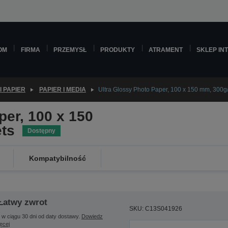
OM
FIRMA
PRZEMYSŁ
PRODUKTY
ATRAMENT
SKLEP IN
I PAPIER
PAPIER I MEDIA
Ultra Glossy Photo Paper, 100 x 150 mm, 300g
per, 100 x 150
ts
Dostępny
Kompatybilność
Łatwy zwrot
SKU: C13S041926
 w ciągu 30 dni od daty dostawy.
Dowiedz
ięcej