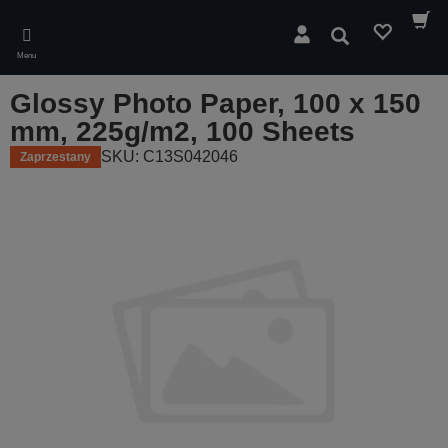
Skip
to
Wyszukaj
main
Menu
content
Glossy Photo Paper, 100 x 150
mm, 225g/m2, 100 Sheets
SKU: C13S042046
Zaprzestany