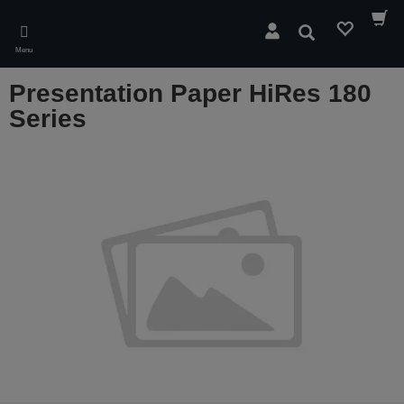
Skip
to
Wyszukaj
main
Menu
content
Presentation Paper HiRes 180
Series