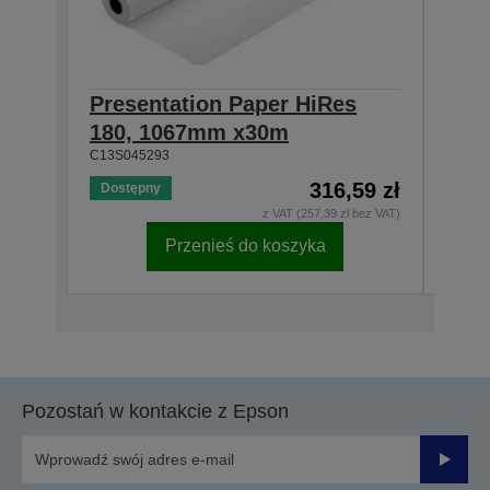
Presentation Paper HiRes
Pre
180, 1067mm x30m
180
C13S045293
C13S0
316,59 zł
Dostępny
Dost
z VAT (257,39 zł bez VAT)
Przenieś do koszyka
Pozostań w kontakcie z Epson
Prześli