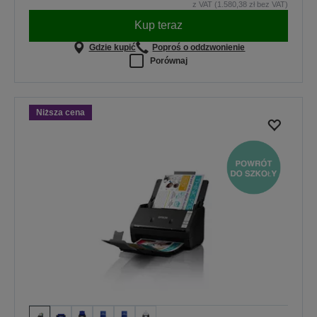
z VAT (1.580,38 zł bez VAT)
Kup teraz
Gdzie kupić
Poproś o oddzwonienie
Porównaj
Niższa cena