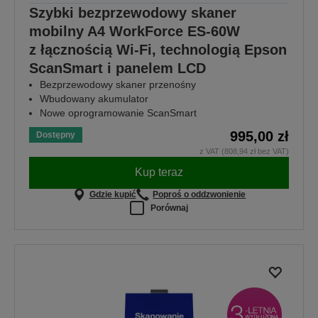
Szybki bezprzewodowy skaner
mobilny A4 WorkForce ES-60W
z łącznością Wi-Fi, technologią Epson
ScanSmart i panelem LCD
Bezprzewodowy skaner przenośny
Wbudowany akumulator
Nowe oprogramowanie ScanSmart
995,00 zł
Dostępny
z VAT (808,94 zł bez VAT)
Kup teraz
Gdzie kupić
Poproś o oddzwonienie
Porównaj