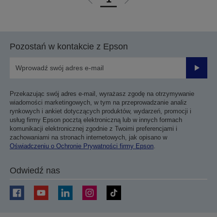
Przejdź
Przejdź
do
do
poprzedniej
następnej
strony
strony
Pozostań w kontakcie z Epson
Prześli
Przekazując swój adres e-mail, wyrażasz zgodę na otrzymywanie
wiadomości marketingowych, w tym na przeprowadzanie analiz
rynkowych i ankiet dotyczących produktów, wydarzeń, promocji i
usług firmy Epson pocztą elektroniczną lub w innych formach
komunikacji elektronicznej zgodnie z Twoimi preferencjami i
zachowaniami na stronach internetowych, jak opisano w
Oświadczeniu o Ochronie Prywatności firmy Epson
.
Odwiedź nas