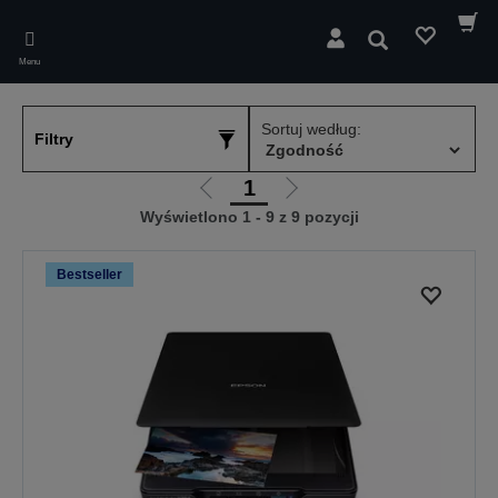
Skip
to
Wyszukaj
main
Menu
content
Sortuj według:
Filtry
1
Przejdź
Przejdź
Wyświetlono 1 - 9 z 9 pozycji
do
do
poprzedniej
następnej
strony
strony
Bestseller