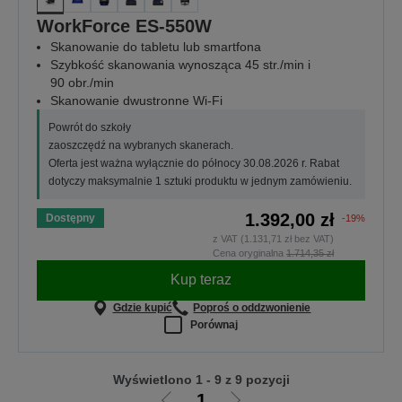
WorkForce ES-550W
Skanowanie do tabletu lub smartfona
Szybkość skanowania wynosząca 45 str./min i
90 obr./min
Skanowanie dwustronne Wi-Fi
Powrót do szkoły
zaoszczędź na wybranych skanerach.
Oferta jest ważna wyłącznie do północy 30.08.2026 r. Rabat
dotyczy maksymalnie 1 sztuki produktu w jednym zamówieniu.
1.392,00 zł
Dostępny
-19%
z VAT (1.131,71 zł bez VAT)
Cena oryginalna
1.714,35 zł
Kup teraz
Gdzie kupić
Poproś o oddzwonienie
Porównaj
Wyświetlono 1 - 9 z 9 pozycji
1