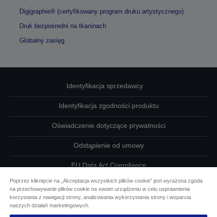
Digigraphie® (certyfikowany program druku artystycznego)
Druk bezpośredni na tkaninach
Globalny zasięg
Identyfikacja sprzedawcy
Identyfikacja zgodności produktu
Oświadczenie dotyczące prywatności
Odstąpienie od umowy
EU Data Act Compliance
Poprzez kliknięcie na „Akceptacja wszystkich plików cookie” jest wyrażona zgoda
Skontaktuj się z nami w sprawie swoich danych
na przechowywanie plików cookie na swoim urządzeniu w celu usprawnienia
korzystania z nawigacji strony, analizowania wykorzystania strony i wsparcia
Informacje o plikach cookie
naszych działań marketingowych.