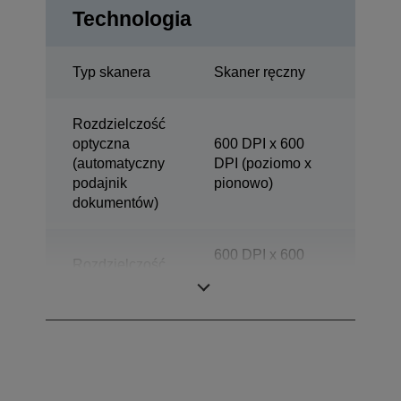
Technologia
Typ skanera
Skaner ręczny
Rozdzielczość
optyczna
600 DPI x 600
(automatyczny
DPI (poziomo x
podajnik
pionowo)
dokumentów)
600 DPI x 600
Rozdzielczość
DPI (poziomo x
skanowania
pionowo)