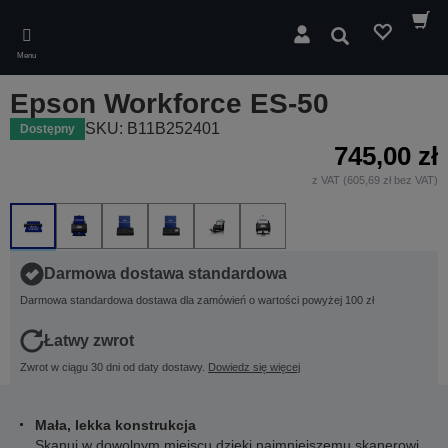
Skip
to
Wyszukaj
main
Menu
content
Epson Workforce ES-50
SKU: B11B252401
Dostępny
745,00 zł
z VAT (605,69 zł bez VAT)
Darmowa dostawa standardowa
Darmowa standardowa dostawa dla zamówień o wartości powyżej 100 zł
Łatwy zwrot
Zwrot w ciągu 30 dni od daty dostawy.
Dowiedz się więcej
Mała, lekka konstrukcja
Skanuj w dowolnym miejscu dzięki najmniejszemu skanerowi