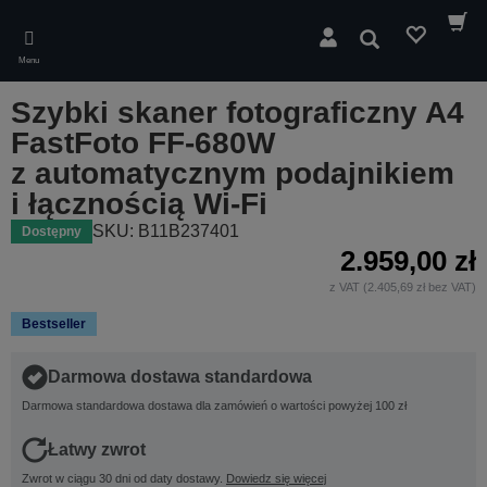
Skip
to
Wyszukaj
main
Menu
content
Szybki skaner fotograficzny A4
FastFoto FF-680W
z automatycznym podajnikiem
i łącznością Wi-Fi
SKU: B11B237401
Dostępny
2.959,00 zł
z VAT (2.405,69 zł bez VAT)
Bestseller
Darmowa dostawa standardowa
Darmowa standardowa dostawa dla zamówień o wartości powyżej 100 zł
Łatwy zwrot
Zwrot w ciągu 30 dni od daty dostawy.
Dowiedz się więcej