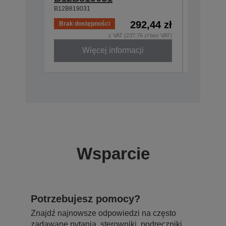
B12B819031
292,44 zł
Brak dostępności
Brak dos
z VAT (237,76 zł bez VAT)
Więcej informacji
W
Wsparcie
Potrzebujesz pomocy?
Znajdź najnowsze odpowiedzi na często
zadawane pytania, sterowniki, podręczniki,