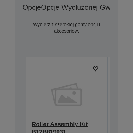
Opcje
Opcje Wydłużonej Gwarancji
Wybierz z szerokiej gamy opcji i
akcesoriów.
Roller Assembly Kit
Arkusz
B12B81905
B12B819031