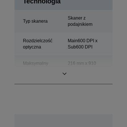
Technologia
Skaner z
Typ skanera
podajnikiem
Rozdzielczość
Main600 DPI x
optyczna
Sub600 DPI
Maksymalny
216 mm x 910
zakres
mm (poziomo x
skanowania
pionowo)