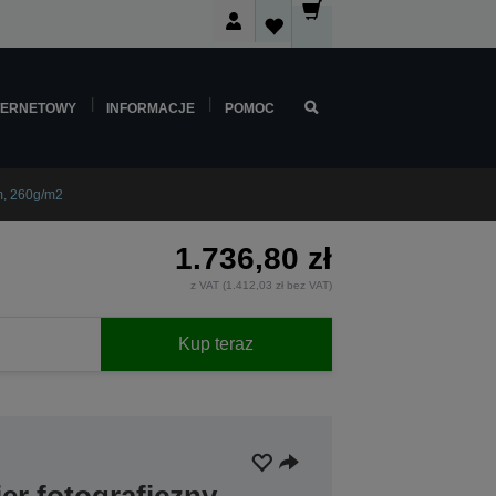
TERNETOWY
INFORMACJE
POMOC
m, 260g/m2
1.736,80 zł
z VAT (1.412,03 zł bez VAT)
Kup teraz