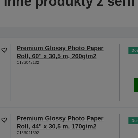
Inne produkty z serii
Premium Glossy Photo Paper
Dos
Roll, 60" x 30,5 m, 260g/m2
C13S042132
Premium Glossy Photo Paper
Dos
Roll, 44" x 30,5 m, 170g/m2
C13S041392