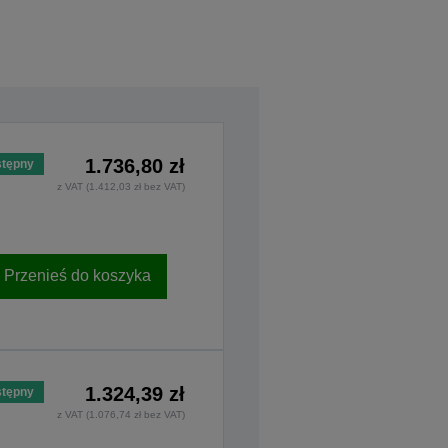
1.736,80 zł
tępny
z VAT (1.412,03 zł bez VAT)
Przenieś do koszyka
1.324,39 zł
tępny
z VAT (1.076,74 zł bez VAT)