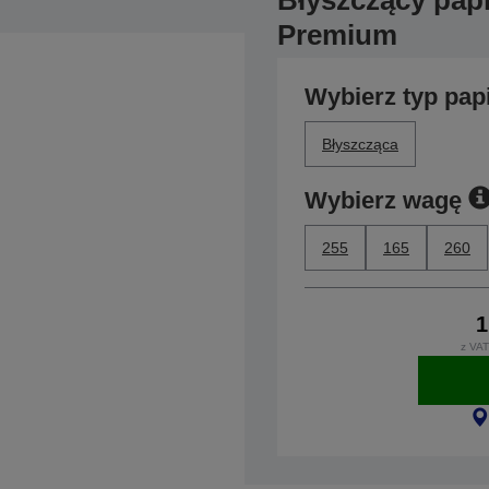
Błyszczący papi
Premium
Wybierz typ pap
Błyszcząca
Wybierz wagę
255
165
260
1
z VAT