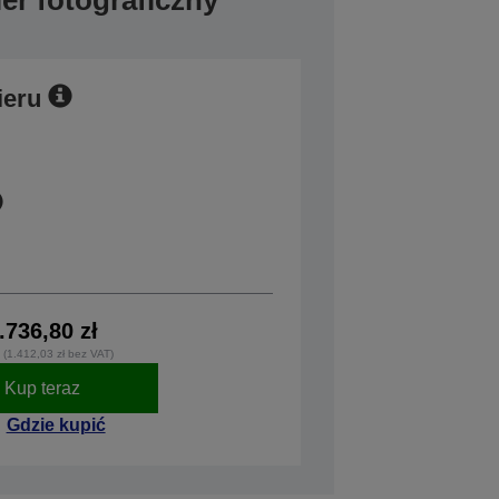
er fotograficzny
ieru
.736,80 zł
 (1.412,03 zł bez VAT)
Kup teraz
Gdzie kupić