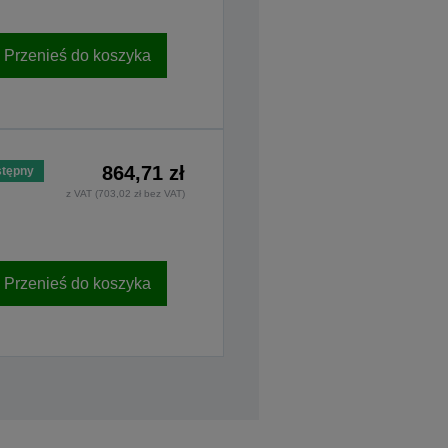
Przenieś do koszyka
864,71 zł
tępny
z VAT (703,02 zł bez VAT)
Przenieś do koszyka