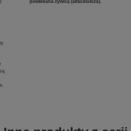
j
powlekana żywicą (alfaceluloza).
my
y
 są
a.