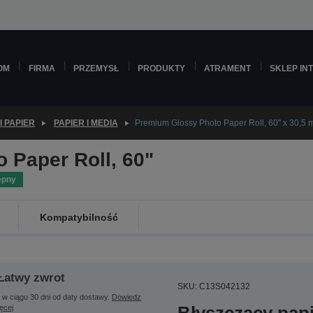
OM
FIRMA
PRZEMYSŁ
PRODUKTY
ATRAMENT
SKLEP IN
I PAPIER
PAPIER I MEDIA
Premium Glossy Photo Paper Roll, 60" x 30,5 
 Paper Roll, 60"
ępny
Kompatybilność
Łatwy zwrot
SKU: C13S042132
 w ciągu 30 dni od daty dostawy.
Dowiedz
ięcej