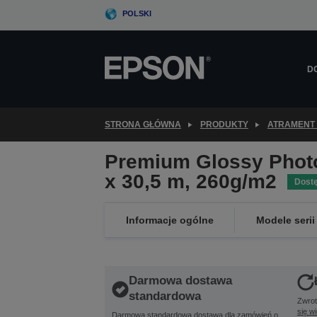
Skip
POLSKI
to
main
content
D
STRONA GŁÓWNA
PRODUKTY
ATRAMENT 
Premium Glossy Photo
x 30,5 m, 260g/m2
Dost
Informacje ogólne
Modele serii
Darmowa dostawa
standardowa
Zwrot
się w
Darmowa standardowa dostawa dla zamówień o