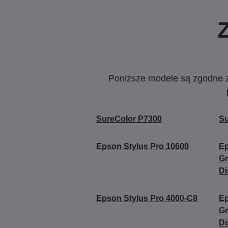
Poniższe modele są zgodne z c
SureColor P7300
Su
Epson Stylus Pro 10600
Ep
Gr
Di
Epson Stylus Pro 4000-C8
Ep
Gr
Di