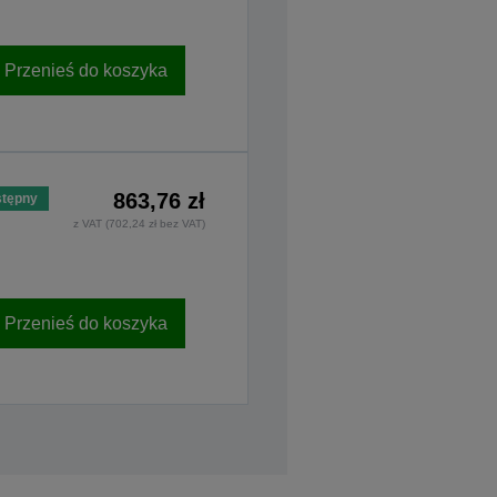
Przenieś do koszyka
863,76 zł
tępny
z VAT (702,24 zł bez VAT)
Przenieś do koszyka