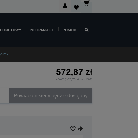
TERNETOWY
INFORMACJE
POMOC
0g/m2
572,87 zł
z VAT (465,75 zł bez VAT)
Powiadom kiedy będzie dostępny