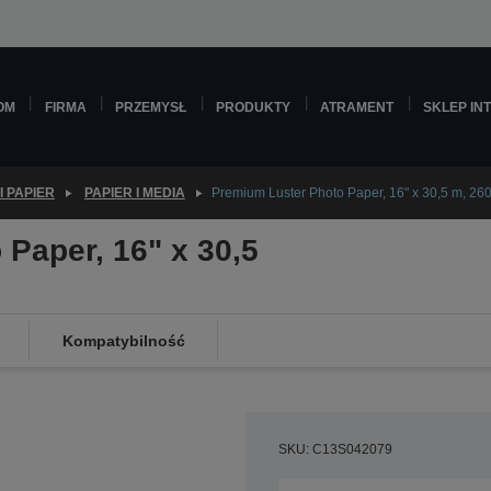
OM
FIRMA
PRZEMYSŁ
PRODUKTY
ATRAMENT
SKLEP IN
I PAPIER
PAPIER I MEDIA
Premium Luster Photo Paper, 16" x 30,5 m, 26
Paper, 16" x 30,5
Kompatybilność
SKU: C13S042079