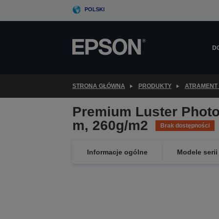
Skip
POLSKI
to
main
content
D
STRONA GŁÓWNA
PRODUKTY
ATRAMENT 
Premium Luster Photo 
m, 260g/m2
Brak dostępności
Informacje ogólne
Modele serii