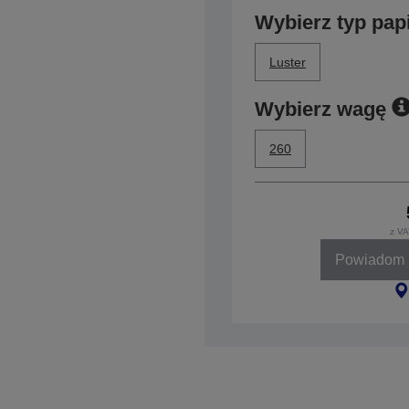
Wybierz typ pap
Luster
Wybierz wagę
260
z VA
Powiadom k