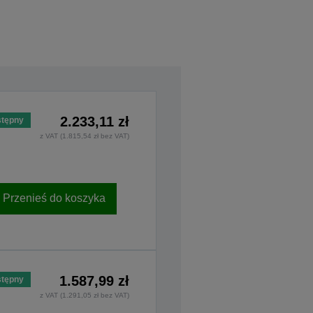
2.233,11 zł
tępny
z VAT (1.815,54 zł bez VAT)
Przenieś do koszyka
1.587,99 zł
tępny
z VAT (1.291,05 zł bez VAT)