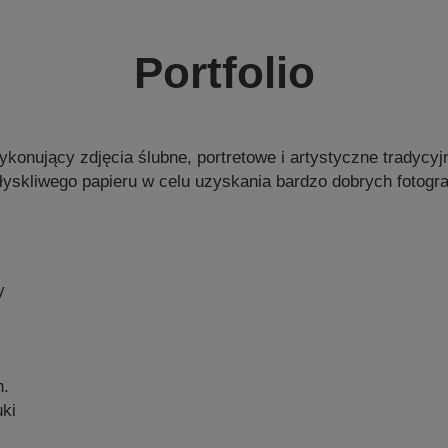
Portfolio
konujący zdjęcia ślubne, portretowe i artystyczne tradycyj
łyskliwego papieru w celu uzyskania bardzo dobrych fotograf
y
n.
ki