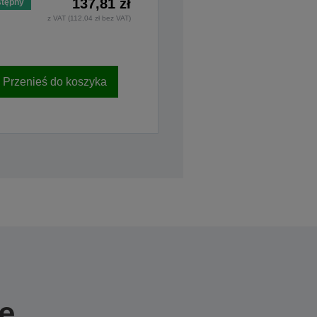
137,81 zł
tępny
z VAT (112,04 zł bez VAT)
Przenieś do koszyka
e