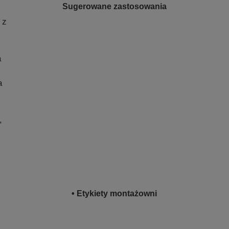
Sugerowane zastosowania
 z
a
a
,
• Etykiety montażowni