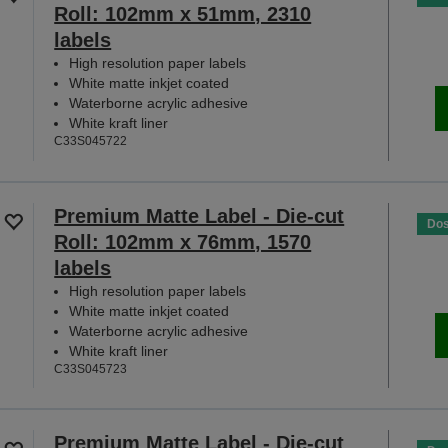
Roll: 102mm x 51mm, 2310
labels
High resolution paper labels
White matte inkjet coated
Waterborne acrylic adhesive
White kraft liner
C33S045722
Premium Matte Label - Die-cut
Dos
Roll: 102mm x 76mm, 1570
labels
High resolution paper labels
White matte inkjet coated
Waterborne acrylic adhesive
White kraft liner
C33S045723
Premium Matte Label - Die-cut