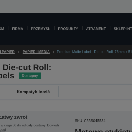
OM
FIRMA
PRZEMYSŁ
PRODUKTY
ATRAMENT
SKLEP IN
I PAPIER
PAPIER I MEDIA
Premium Matte Label - Die-cut Roll: 76mm x 5
Die-cut Roll:
bels
Dostępny
Kompatybilność
Łatwy zwrot
SKU: C33S045534
 w ciągu 30 dni od daty dostawy.
Dowiedz
ięcej