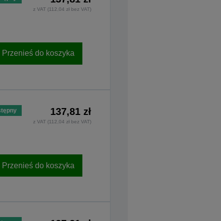
z VAT (112,04 zł bez VAT)
Przenieś do koszyka
137,81 zł
tępny
z VAT (112,04 zł bez VAT)
Przenieś do koszyka