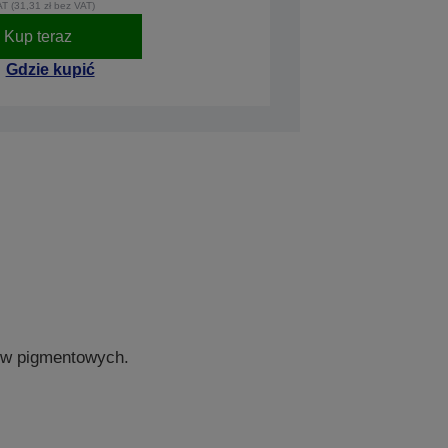
AT (31,31 zł bez VAT)
Kup teraz
Gdzie kupić
ów pigmentowych.