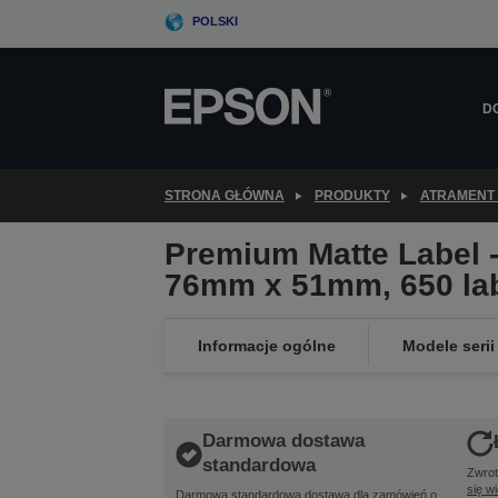
Skip
POLSKI
to
main
content
D
STRONA GŁÓWNA
PRODUKTY
ATRAMENT 
Premium Matte Label - 
76mm x 51mm, 650 la
Informacje ogólne
Modele serii
Darmowa dostawa
standardowa
Zwrot
się w
Darmowa standardowa dostawa dla zamówień o