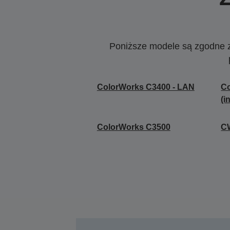
Poniższe modele są zgodne z c
ColorWorks C3400 - LAN
Co
(i
ColorWorks C3500
CW