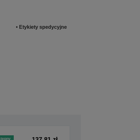
• Etykiety spedycyjne
137,81 zł
tępny