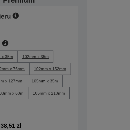
y Premium
ieru
r
 x 35m
102mm x 35m
2mm x 76mm
102mm x 152mm
m x 127mm
105mm x 35m
03mm x 60m
105mm x 210mm
38,51 zł