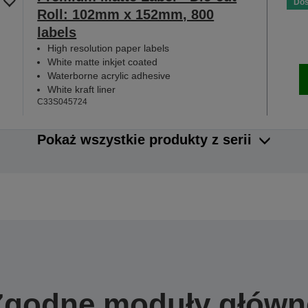
Dos
Roll: 102mm x 152mm, 800
labels
High resolution paper labels
White matte inkjet coated
Waterborne acrylic adhesive
White kraft liner
C33S045724
Pokaż wszystkie produkty z serii
Zgodne moduły główn