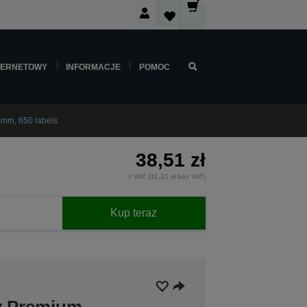
TERNETOWY
INFORMACJE
POMOC
1mm, 650 labels
38,51 zł
z VAT (31,31 zł bez VAT)
Kup teraz