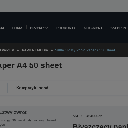
OM
FIRMA
PRZEMYSŁ
PRODUKTY
ATRAMENT
SKLEP IN
I PAPIER
PAPIER I MEDIA
Value Glossy Photo Paper A4 50 sheet
aper A4 50 sheet
Kompatybilność
Łatwy zwrot
SKU: C13S400036
 w ciągu 30 dni od daty dostawy.
Dowiedz
Błyszczący papi
ięcej