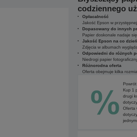
codziennego uż
Opłacalność
Jakość Epson w przystępnej
Dopasowany do innych p
Papier doskonale nadaje si
Jakość Epson na co dzie
Zdjęcia w albumach wygląda
Odpowiedni do różnych p
Niedrogi papier fotograficz
Różnorodna oferta
Oferta obejmuje kilka rozmi
Powrót
Kup 1 
drugi k
dotyczy
Oferta
dotycz
jednym