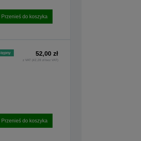
Przenieś do koszyka
52,00 zł
tępny
z VAT (42,28 zł bez VAT)
Przenieś do koszyka