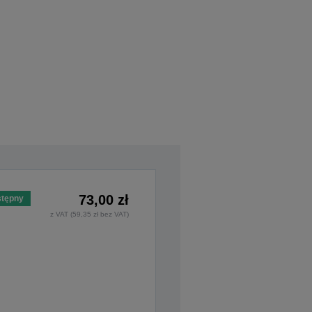
73,00 zł
tępny
z VAT (59,35 zł bez VAT)