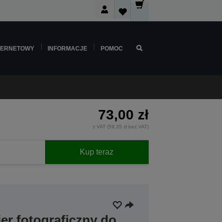
TERNETOWY
INFORMACJE
POMOC
73,00 zł
z VAT (59,35 zł bez VAT)
Kup teraz
er fotograficzny do