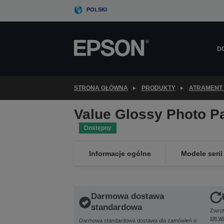
Skip
POLSKI
to
main
content
D
STRONA GŁÓWNA
PRODUKTY
ATRAMENT 
Value Glossy Photo P
Dostępny
Informacje ogólne
Modele serii
Darmowa dostawa
standardowa
Zwrot
się w
Darmowa standardowa dostawa dla zamówień o