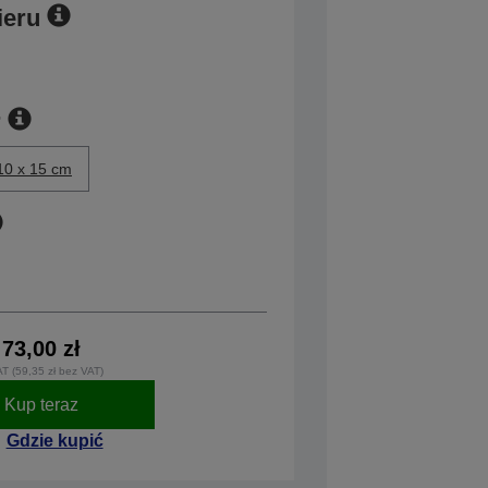
ieru
r
10 x 15 cm
73,00 zł
AT (59,35 zł bez VAT)
Kup teraz
Gdzie kupić